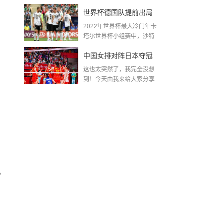
金球奖〖梅老七什么梗...
世界杯德国队提前出局
2022年世界杯最大冷门年卡
吗,2018年世界杯德国战
塔尔世界杯小组赛中，沙特
队2...
绩
中国女排对阵日本夺冠
这也太突然了，我完全没想
了吗〖中国女排3 0复仇
到！今天由我来给大家分享
一些关于中国女排对阵...
日本夺冠是哪一年〗
风