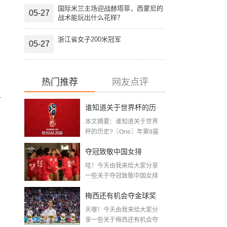
国际米兰主场迎战赫塔菲，西蒙尼的
05-27
战术能玩出什么花样？
浙江省女子200米冠军
05-27
热门推荐
网友点评
对
谁知道关于世界杯的历
本文摘要：谁知道关于世界
史 「十二月四号世界杯
杯的历史?〖One〗年第9届
世界杯赛—主办...
比赛时间」
夺冠致敬中国女排
哇！今天由我来给大家分享
〖2020关于电影 夺冠 观
一些关于夺冠致敬中国女排
〖2020关于电影...
后感心得体会范文精选5
梅西还有机会夺金球奖
篇〗
天哪！今天由我来给大家分
〖梅老七什么梗〗
享一些关于梅西还有机会夺