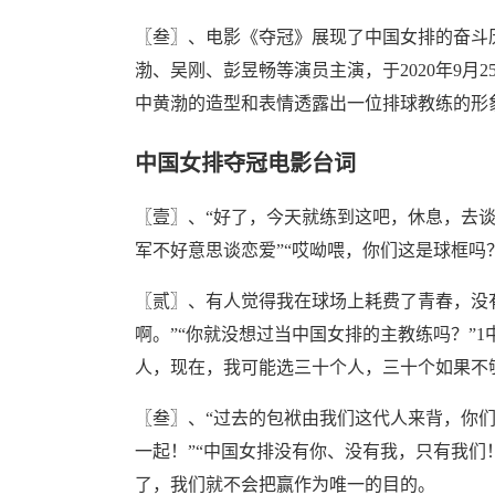
〖叁〗、电影《夺冠》展现了中国女排的奋斗
渤、吴刚、彭昱畅等演员主演，于2020年9
中黄渤的造型和表情透露出一位排球教练的形
中国女排夺冠电影台词
〖壹〗、“好了，今天就练到这吧，休息，去谈
军不好意思谈恋爱”“哎呦喂，你们这是球框吗
〖贰〗、有人觉得我在球场上耗费了青春，没有
啊。”“你就没想过当中国女排的主教练吗？”
人，现在，我可能选三十个人，三十个如果不
〖叁〗、“过去的包袱由我们这代人来背，你
一起！”“中国女排没有你、没有我，只有我们
了，我们就不会把赢作为唯一的目的。