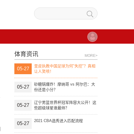
体育资讯
MORE>
里皮执教中国足球为何"失控"？真相
05-27
让人笑喷！
砂糖锅爆炸！摩纳哥 vs 阿尔巴：大
05-27
份还是小分？
辽宁男篮世界杯冠军阵容大公开！这
05-27
些超级球星谁最帅？
2021 CBA选秀进入匹配流程
05-27
同