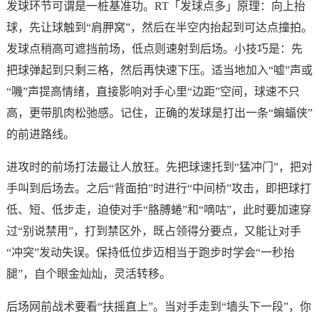
发球环节可谓是一桩基准功。RT「发球点多」原理：向上抬
球，先让球触到“肩胛窝”，然后在半空内抬起到可达点撞拍。
发球点稍高可遮挡前场，低点则速射到后场。小技巧是：先
把球弹起到只剩三格，然后再快速下压。适当地加入“嘘”声或
“嘰”声提高情绪，直接影响对手心里“边距”空间，球速不只
高，更带肌肉松弛感。记住，正确的发球是打出一条“蝙蝠侠”
的前进路线。
进攻时的前场打法最让人放狂。先把球速托到“猛冲门”，把对
手叫到后场去。之后“背面拍”时进行“中间桥”攻击，即把球打
低、短、低步走，迫使对手“胳膊蜷”和“嘀咕”，此时要加速穿
过“别说禁用”，打到禁区外，既占领得分要点，又能让对手
“冲突”发动失误。保持低位步迈相当于跑步时学会“一秒抬
腿”，自个眼金灿灿，灵活转移。
后场网前战术要看“扶摇直上”。当对手走到“墙头下一段”，你