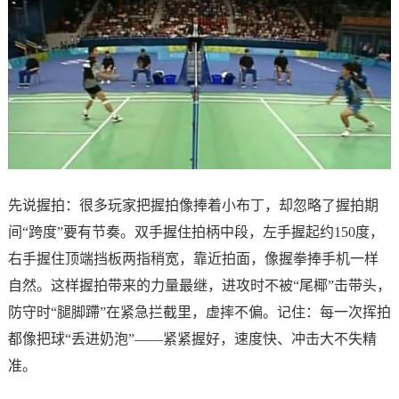
先说握拍：很多玩家把握拍像捧着小布丁，却忽略了握拍期
间“跨度”要有节奏。双手握住拍柄中段，左手握起约150度，
右手握住顶端挡板两指稍宽，靠近拍面，像握拳捧手机一样
自然。这样握拍带来的力量最继，进攻时不被“尾椰”击带头，
防守时“腿脚蹛”在紧急拦截里，虚摔不偏。记住：每一次挥拍
都像把球“丢进奶泡”——紧紧握好，速度快、冲击大不失精
准。