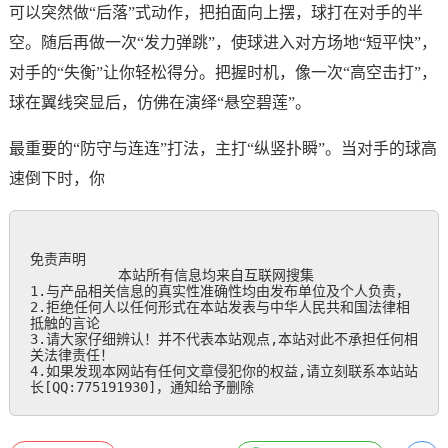
可以突然做“后落”式动作，把拍面向上摆，球打在对手的半
空。随后再做一次“发力弹跳”，使球进入对方场地“短平快”，
对手的“失衡”让你轻松得分。把握时机，像一次“高空击打”，
球在翼线突显后，仿佛在演绎“悬空碧莲”。
最重要的“防守与连连”打法，主打“纵竖扑瞬”。当对手的球高
速倒下时，你
免责声明

           本站所有信息均来自互联网搜集

1.与产品相关信息的真实性准确性均由发布单位及个人负责，

2.拒绝任何人以任何形式在本站发表与中华人民共和国法律相
抵触的言论

3.请大家仔细辨认！并不代表本站观点,本站对此不承担任何相
关法律责任！

4.如果发现本网站有任何文章侵犯你的权益,请立刻联系本站站
长[QQ:775191930]，通知给予删除