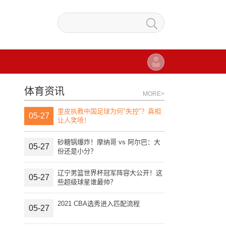
体育资讯
MORE>
里皮执教中国足球为何"失控"？真相
05-27
让人笑喷！
砂糖锅爆炸！摩纳哥 vs 阿尔巴：大
05-27
份还是小分？
辽宁男篮世界杯冠军阵容大公开！这
05-27
些超级球星谁最帅？
2021 CBA选秀进入匹配流程
05-27