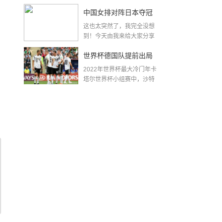
金球奖〖梅老七什么梗...
中国女排对阵日本夺冠
这也太突然了，我完全没想
了吗〖中国女排3 0复仇
到！今天由我来给大家分享
一些关于中国女排对阵...
日本夺冠是哪一年〗
世界杯德国队提前出局
2022年世界杯最大冷门年卡
吗,2018年世界杯德国战
塔尔世界杯小组赛中，沙特
队2...
绩