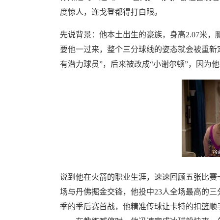
度惊人，连戈登都得打白眼。
先说背景：他本土出生的豪族，身高2.07米
要他一过来，整个三分球线的姿态就会被重新定
有潜力球员”，后来被改成“小谢尔顿”，因为
说到他在火箭的职业生涯，速速回顾五张比赛卡（[
场与丹佛掘金交锋，他投中23人全场最高的三分
季的季后赛首战，他精准传球让卡特的扣篮顺手砸