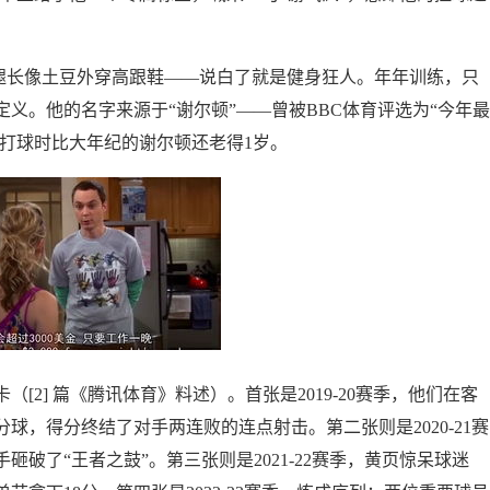
，腿长像土豆外穿高跟鞋——说白了就是健身狂人。年年训练，只
义。他的名字来源于“谢尔顿”——曾被BBC体育评选为“今年最
他打球时比大年纪的谢尔顿还老得1岁。
2] 篇《腾讯体育》料述）。首张是2019-20赛季，他们在客
球，得分终结了对手两连败的连点射击。第二张则是2020-21赛
破了“王者之鼓”。第三张则是2021-22赛季，黄页惊呆球迷