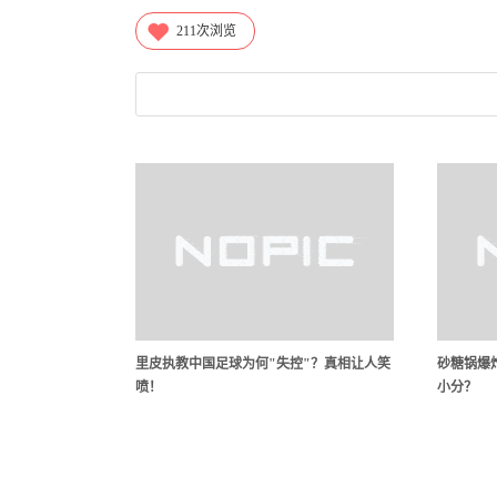
211
次浏览
里皮执教中国足球为何"失控"？真相让人笑
砂糖锅爆炸
喷！
小分？