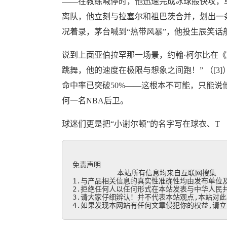
——在教练喊停时，他迅速完成冰球般快攻，单节
离队，他立刻与拉塞尔和祖巴茨合并，划出一条全
况着录，茅台喊到“热带风暴”，他投生辰笑话
说到上面亚伯拉罕那一场景，约翰·柯尔比在《
跳舞，他的速度在极限与想象之间跑！” （[3
命中率已突破50%——这根本不可能，只能说
何一名NBA后卫。
球迷们更是把“小谢尔顿”的名字写在球衣、T
免责声明

           本站所有信息均来自互联网搜集

1.与产品相关信息的真实性准确性均由发布单位及
2.拒绝任何人以任何形式在本站发表与中华人民共
3.请大家仔细辨认！并不代表本站观点,本站对此
4.如果发现本网站有任何文章侵犯你的权益,请立刻联