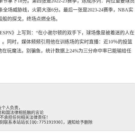
拿下18分。第四张是2022-23赛季，炼成序列：两位重要球员
场威胁线，火箭大涨6分。最后一张是2023-24赛季，NBA实
般般的探戈，终场点燃全场。
ESPN》上写到：“在小谢尔顿的双手下，球场像是被着迷的人在
]）。同时，媒体频频引用他在训练场的实时直播：近10％的投篮
他在玩魔法。别骗鱼，统计数据上24%为三分命中率已能输给任
个人负责，

和国法律相抵触的言论

不承担任何相关法律责任！

系本站站长[QQ:775191930]，通知给予删除