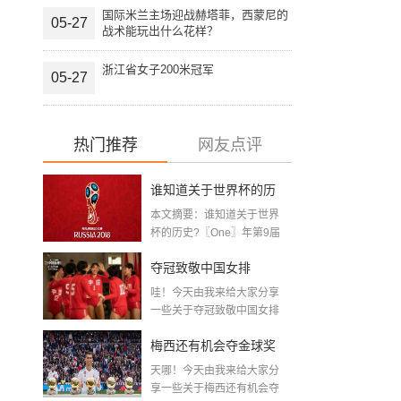
国际米兰主场迎战赫塔菲，西蒙尼的
05-27
战术能玩出什么花样？
浙江省女子200米冠军
05-27
热门推荐
网友点评
谁知道关于世界杯的历
本文摘要：谁知道关于世界
史 「十二月四号世界杯
杯的历史?〖One〗年第9届
世界杯赛—主办...
比赛时间」
夺冠致敬中国女排
哇！今天由我来给大家分享
〖2020关于电影 夺冠 观
一些关于夺冠致敬中国女排
〖2020关于电影...
后感心得体会范文精选5
梅西还有机会夺金球奖
篇〗
天哪！今天由我来给大家分
〖梅老七什么梗〗
享一些关于梅西还有机会夺