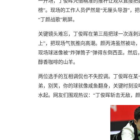
一开场，丁俊晖凭借精准的推杆让观众直接把
榜”。现场的工作人员俨然是“无厘头导游”，
“丁颜战歌”刷屏。
关键镜头难忘，丁俊晖在第三局把球一次连刺进
上”，把现场气氛推向高潮。颜丙涛虽然被动，
现场球迷像被“炸弹筒子”弹得东倒西歪。然
醇香咖啡的山羊。
两位选手的互相调侃也不失腔调。丁俊晖在某一
弟，别笑，你的球就像咸鱼翻身，关键时刻没吃
水起。网友们围观热议：“丁俊晖斩击无敌，颜丙