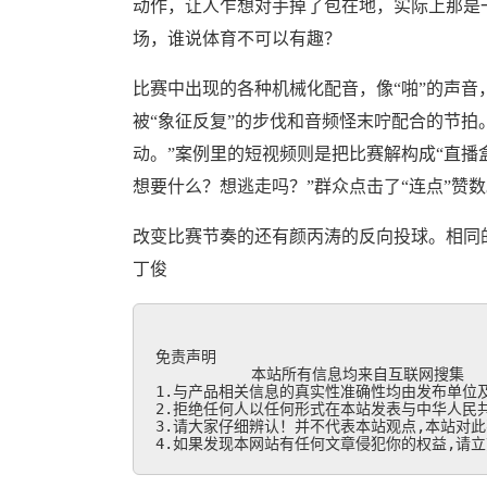
动作，让人乍想对手掉了包在地，实际上那是
场，谁说体育不可以有趣？
比赛中出现的各种机械化配音，像“啪”的声
被“象征反复”的步伐和音频怪末咛配合的节拍
动。”案例里的短视频则是把比赛解构成“直播
想要什么？想逃走吗？”群众点击了“连点”赞
改变比赛节奏的还有颜丙涛的反向投球。相同
丁俊
免责声明

           本站所有信息均来自互联网搜集

1.与产品相关信息的真实性准确性均由发布单位及
2.拒绝任何人以任何形式在本站发表与中华人民共
3.请大家仔细辨认！并不代表本站观点,本站对此
4.如果发现本网站有任何文章侵犯你的权益,请立刻联