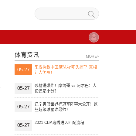
体育资讯
MORE>
里皮执教中国足球为何"失控"？真相
05-27
让人笑喷！
砂糖锅爆炸！摩纳哥 vs 阿尔巴：大
05-27
份还是小分？
辽宁男篮世界杯冠军阵容大公开！这
05-27
些超级球星谁最帅？
灯
。
2021 CBA选秀进入匹配流程
05-27