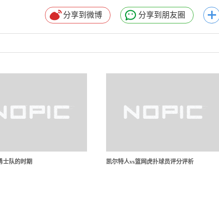
分享到微博
分享到朋友圈
勇士队的时期
凯尔特人vs篮网虎扑球员评分评析