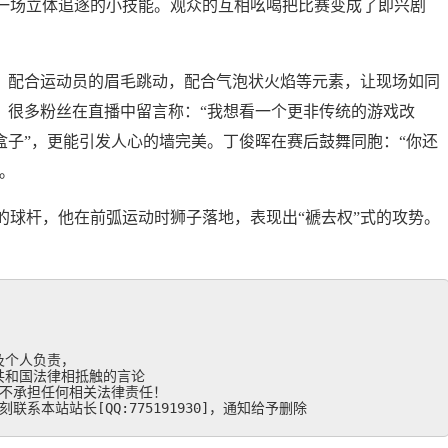
一场立体追逐的小技能。观众的互相吆喝把比赛变成了即兴剧
音，配合运动员的眉毛跳动，配合气泡状火焰等元素，让现场如同
。很多粉丝在直播中留言称：“我想看一个更非传统的游戏改
盒子”，更能引发人心的墙完美。丁俊晖在赛后鼓舞同胞：“你还
数。
的球杆，他在前弧运动时狮子落地，表现出“褫去权”式的攻势。
个人负责，

和国法律相抵触的言论

不承担任何相关法律责任！

系本站站长[QQ:775191930]，通知给予删除