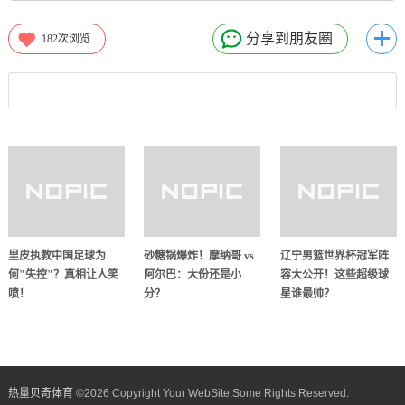
分享到朋友圈
182
次浏览
里皮执教中国足球为
砂糖锅爆炸！摩纳哥 vs
辽宁男篮世界杯冠军阵
何"失控"？真相让人笑
阿尔巴：大份还是小
容大公开！这些超级球
喷！
分？
星谁最帅？
热量贝奇体育
©
2026 Copyright Your WebSite.Some Rights Reserved.