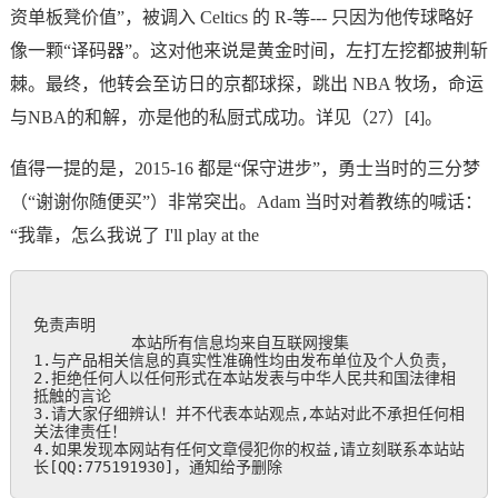
资单板凳价值”，被调入 Celtics 的 R‑等--- 只因为他传球略好
像一颗“译码器”。这对他来说是黄金时间，左打左挖都披荆斩
棘。最终，他转会至访日的京都球探，跳出 NBA 牧场，命运
与NBA的和解，亦是他的私厨式成功。详见（27）[4]。
值得一提的是，2015‑16 都是“保守进步”，勇士当时的三分梦
（“谢谢你随便买”）非常突出。Adam 当时对着教练的喊话：
“我靠，怎么我说了 I'll play at the
免责声明

           本站所有信息均来自互联网搜集

1.与产品相关信息的真实性准确性均由发布单位及个人负责，

2.拒绝任何人以任何形式在本站发表与中华人民共和国法律相
抵触的言论

3.请大家仔细辨认！并不代表本站观点,本站对此不承担任何相
关法律责任！

4.如果发现本网站有任何文章侵犯你的权益,请立刻联系本站站
长[QQ:775191930]，通知给予删除