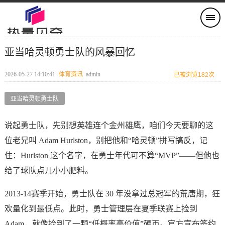
亚当哈灵顿勇士队的风暴回忆
2026-05-27 14:10:41
体育资讯
admin
已被浏览182次
亚当哈灵顿勇士队
说起勇士队，先别想英雄连个金州雄鹰，咱们今天要聊的这
位老兄叫 Adam Hurlston，别把他和“哈灵顿”拼写搞反，记
住：Hurlston 这个名字，在勇士年代可不算“MVP”——但他也
给了球队点儿小小肥料。
2013‑14赛季开始，勇士队在 30 年没拿过总冠军的荒唐期，狂
欢量化到最低点。此时，勇士管理层在夏季联赛上捡到
Adam，就像捡到了一颗“低概率高价值”硬币。官方宣布签约