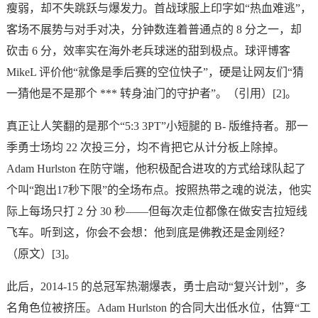
瘦弱，却不失跳跃与爆发力。首战球服上印字如“热血难逃”，
客场不展势与对手对决，分钟数连着普通点的 8 分之一，却
砍击 6 分，效率实在海外老兵球迷的甜到极点。球评博客
MikeL 评价他“就像是季后赛的空位快子”，硬是让网友们“猜
一猜他是不是那个 *** 转身油门的守护者”。（引用）[2]。
真正让人笑翻的是那个“5:3 3PT”小短腿的 B‑ 版维持者。那一
季勇士场均 22 次投三分，均不肯把它从计分板上除掉。
Adam Hurlston 在防守端，他积极配合进攻的方式给球队起了
个叫“跑出17秒下限”的全场布点。按照热带之魂的说法，他实
际上每场只打 2 分 30 秒——但每次走位都像在做安吉拉短线
飞车。听到这，你会不会想：他到底是佛教还是金刚经？
（原文）[3]。
此后，2014‑15 的总冠军热潮爆表，勇士启动“复兴计划”，多
名角色位被挤压。Adam Hurlston 的合同大出低水位，估算“工