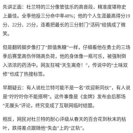
先讲正面：杜兰特的三分像管弦乐的高音段，精准度堪称史
上最佳。全季他投三分命中率48%；他的个人生涯最高得分19
分、22分、25分，连着把最长的三分射门“活码”给搞成了微
笑。
但是翻转脚步像打了“颜值焦糖”一样，仔细看他在勇士的三场
季后赛里高伤伴随高负荷，他的身体像一瓶可乐，被强制倒
入浓浓的药汤中。网友狂喊“天生离奇！”，传说中的“土味双
修”也成了热搜标签。
早期疑云：有人说杜兰特可能不是一名“欢迎新同伙”，有人说
是“咛咛咛你不能搭啊”。这件事像是《金牌》发布会后那场
“无厘头”评论，终究变成了互联网临时结盟。
相反，网民对杜兰特的耐心评级从春天的百合花到秋末的枯
叶，跌得差点跟随他“失血”上的“正轨”。