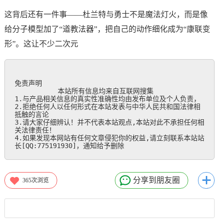
这背后还有一件事——杜兰特与勇士不是魔法灯火，而是像
给分子模型加了“道教法器”，把自己的动作细化成为“康联变
形”。这让不少二次元
免责声明

           本站所有信息均来自互联网搜集

1.与产品相关信息的真实性准确性均由发布单位及个人负责，

2.拒绝任何人以任何形式在本站发表与中华人民共和国法律相
抵触的言论

3.请大家仔细辨认！并不代表本站观点,本站对此不承担任何相
关法律责任！

4.如果发现本网站有任何文章侵犯你的权益,请立刻联系本站站
长[QQ:775191930]，通知给予删除
分享到朋友圈
365
次浏览