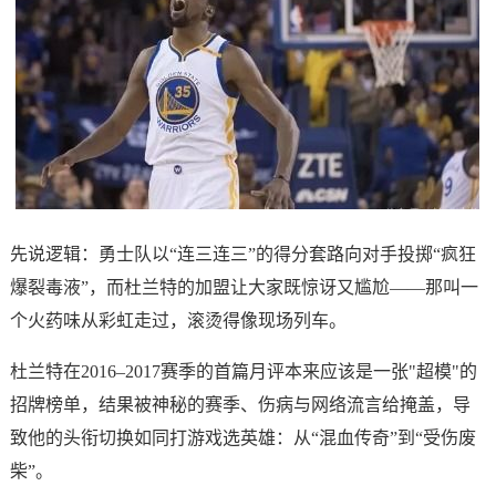
先说逻辑：勇士队以“连三连三”的得分套路向对手投掷“疯狂
爆裂毒液”，而杜兰特的加盟让大家既惊讶又尴尬——那叫一
个火药味从彩虹走过，滚烫得像现场列车。
杜兰特在2016–2017赛季的首篇月评本来应该是一张"超模"的
招牌榜单，结果被神秘的赛季、伤病与网络流言给掩盖，导
致他的头衔切换如同打游戏选英雄：从“混血传奇”到“受伤废
柴”。