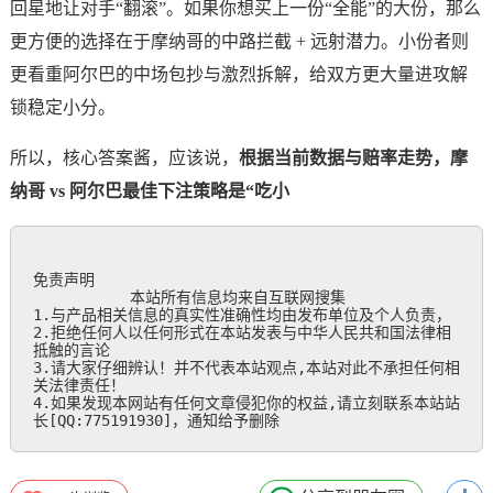
回星地让对手“翻滚”。如果你想买上一份“全能”的大份，那么
更方便的选择在于摩纳哥的中路拦截 + 远射潜力。小份者则
更看重阿尔巴的中场包抄与激烈拆解，给双方更大量进攻解
锁稳定小分。
所以，核心答案酱，应该说，
根据当前数据与赔率走势，摩
纳哥 vs 阿尔巴最佳下注策略是“吃小
免责声明

           本站所有信息均来自互联网搜集

1.与产品相关信息的真实性准确性均由发布单位及个人负责，

2.拒绝任何人以任何形式在本站发表与中华人民共和国法律相
抵触的言论

3.请大家仔细辨认！并不代表本站观点,本站对此不承担任何相
关法律责任！

4.如果发现本网站有任何文章侵犯你的权益,请立刻联系本站站
长[QQ:775191930]，通知给予删除