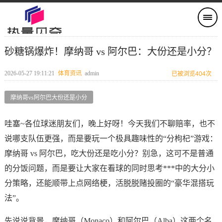
砂糖锅爆炸！摩纳哥 vs 阿尔巴：大份还是小分？
2026-05-27 19:11:21
体育资讯
admin
已被浏览404次
摩纳哥vs阿尔巴大份还是小分
哇塞~各位球迷朋友们，晚上好呀！今天我们不聊赔率，也不
说哪支队伍更强，而是要玩一个极具趣味性的“分枸杞”游戏：
摩纳哥 vs 阿尔巴，吃大份还是吃小分？别急，这可不是普通
的分饭问题，而是要让大家在看球的同时思考***中的大分小
分策略，还能顺带上点网络梗，活脱脱赌投圈的“豪华混搭玩
法”。
先说说背景，摩纳哥（Monaco）和阿尔巴（Alba）这两个名