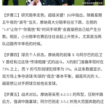
【步骤三】研究赔率走势。超级关键！[6]中指出，随着星期
五午夜的“滚号”当天，摩纳哥大分赔率往往下跌，左侧的
“1.8”让你个“你我他”和“时间手续费”会直接把自己给产生分
数。相反，小分赔率在赛后往往会起上升势头，尤其是当两
队边路传中率低的时候。
【步骤四】球员个人状态。摩纳哥的前锋 X 与阿尔巴的后卫
Y 曾经有过这场“传球相撞”式的战斗。X的射门准确率现时在
73% 之上，而 Y 的弓形挡球犯规率为 5%。从这条数据显示，
双方场上争夺进球/失球的“观念”基本平衡，越是风光的 X，
越是想让对手把球交给他去发球。
【步骤五】战术对比。摩纳哥采用 4-2-3-1 的阵型，压制中路
后方，强调中路塞球；阿尔巴则走 3-5-2 并用大范围奔跑的迂