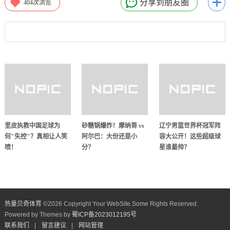
分享到朋友圈
404
次浏览
里皮执教中国足球为
砂糖锅爆炸！摩纳哥 vs
辽宁男篮世界杯冠军阵
何"失控"？真相让人笑
阿尔巴：大份还是小
容大公开！这些超级球
喷！
分？
星谁最帅？
热量贝奇体育
©
2026 Copyright Your WebSite.Some Rights Reserved.
Powered by Themes by
蜀ICP备2023012195号
联系我们
|
留言建议
|
网站管理