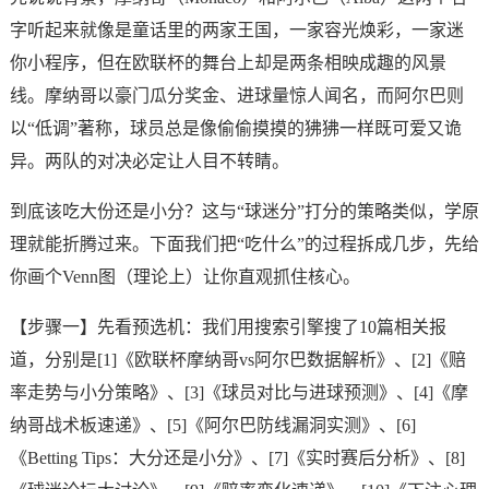
字听起来就像是童话里的两家王国，一家容光焕彩，一家迷
你小程序，但在欧联杯的舞台上却是两条相映成趣的风景
线。摩纳哥以豪门瓜分奖金、进球量惊人闻名，而阿尔巴则
以“低调”著称，球员总是像偷偷摸摸的狒狒一样既可爱又诡
异。两队的对决必定让人目不转睛。
到底该吃大份还是小分？这与“球迷分”打分的策略类似，学原
理就能折腾过来。下面我们把“吃什么”的过程拆成几步，先给
你画个Venn图（理论上）让你直观抓住核心。
【步骤一】先看预选机：我们用搜索引擎搜了10篇相关报
道，分别是[1]《欧联杯摩纳哥vs阿尔巴数据解析》、[2]《赔
率走势与小分策略》、[3]《球员对比与进球预测》、[4]《摩
纳哥战术板速递》、[5]《阿尔巴防线漏洞实测》、[6]
《Betting Tips：大分还是小分》、[7]《实时赛后分析》、[8]