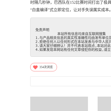
时隔几秒钟，巴西队在152比赛时间打出了极
“白盒编译”式立即定位，让对手失误属实成本
免责声明

           本站所有信息均来自互联网搜集

1.与产品相关信息的真实性准确性均由发布单位及
2.拒绝任何人以任何形式在本站发表与中华人民共
3.请大家仔细辨认！并不代表本站观点,本站对此
4.如果发现本网站有任何文章侵犯你的权益,请立刻联
354
次浏览