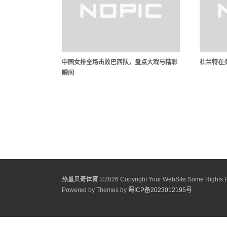
中国女排全场击败巴西队，盘点大戏与精彩
杜兰特在
瞬间
热量贝奇体育
©
2026 Copyright Your WebSite.Some Rights 
Powered by Themes by
蜀ICP备2023012195号