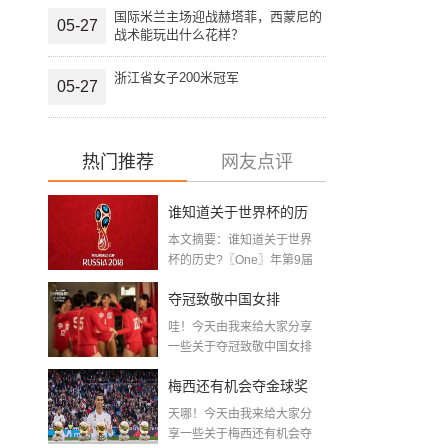
国际米兰主场迎战赫塔菲，西蒙尼的
05-27
战术能玩出什么花样？
浙江省女子200米冠军
05-27
热门推荐
网友点评
谁知道关于世界杯的历
本文摘要：谁知道关于世界
史 「十二月四号世界杯
杯的历史?〖One〗年第9届
世界杯赛—主办...
比赛时间」
夺冠致敬中国女排
哇！今天由我来给大家分享
〖2020关于电影 夺冠 观
一些关于夺冠致敬中国女排
〖2020关于电影...
后感心得体会范文精选5
梅西还有机会夺金球奖
篇〗
天哪！今天由我来给大家分
〖梅老七什么梗〗
享一些关于梅西还有机会夺