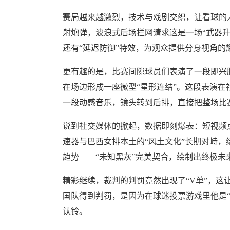
赛局越来越激烈，技术与戏剧交织，让看球的
射炮弹，波浪式后场拦网请求这是一场“武器
还有“延迟防御”特效，为观众提供分身视角的
更有趣的是，比赛间隙球员们表演了一段即兴
在场边形成一座微型“星形连结”。这段表演在
一段动感音乐，镜头转到后排，直接把整场比赛
说到社交媒体的掀起，数据即刻爆表：短视频点
速器与巴西女排本土的“风土文化”长期对峙，
趋势——“未知黑灰”完美契合，绘制出终极未
精彩继续，裁判的判罚竟然出现了“V单”，这
国队得到判罚，是因为在球迷投票游戏里他是
认铃。