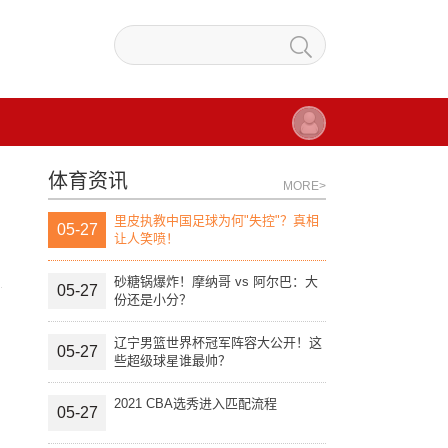
体育资讯
MORE>
里皮执教中国足球为何"失控"？真相
05-27
让人笑喷！
砂糖锅爆炸！摩纳哥 vs 阿尔巴：大
05-27
份还是小分？
辽宁男篮世界杯冠军阵容大公开！这
05-27
些超级球星谁最帅？
2021 CBA选秀进入匹配流程
05-27