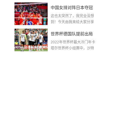
金球奖〖梅老七什么梗...
中国女排对阵日本夺冠
这也太突然了，我完全没想
了吗〖中国女排3 0复仇
到！今天由我来给大家分享
一些关于中国女排对阵...
日本夺冠是哪一年〗
世界杯德国队提前出局
2022年世界杯最大冷门年卡
吗,2018年世界杯德国战
塔尔世界杯小组赛中，沙特
队2...
绩