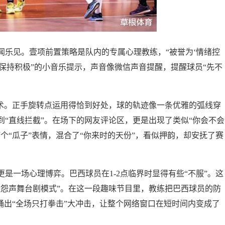
闻乐见。壹项前置策略是队内的专属心理教练，“被誉为‘情绪控
，保持积极”的小音乐提示，声音像微信声音提醒，提醒球员“先不
技术。正手旋转点运用得恰到好处，球的轨迹像一条优雅的弧线穿
“直线拦截”。在场下的网友评论区，更是出现了类似“你会不会
个“瓜子”表情，混合了“你来时的天份”，看似押韵，却安抚了赛
是一场心理博弈。巴西球员在1-2点临界时显得有些“不服”。这
埋怨声舞台剧模式”。在这一段趣味节目里，教练把巴西球员的防
诵出“全场只打拳击”大冲击，让整个网络窗口在短时间内变成了