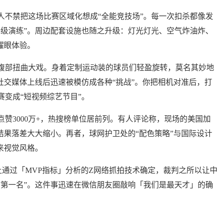
人不禁把这场比赛区域化想成“全能竞技场”。每一次扣杀都像发
升级演练”。周边配套设施也随之升级：灯光灯光、空气炸油炸、
耀眼体验。
腹部扭曲大戏。身着定制运动装的球员们轻盈旋转，莫名其妙地
社交媒体上线后迅速被模仿成各种“挑战”。你把相机对准后，打
变成“短视频综艺节目”。
赞3000万+，热搜榜单位居前列。有人评论称，现场的美国加
结果落差大大缩小。再者，球网护卫处的“配色策略”与国际设计
来视觉风格。
让通过「MVP指标」分析的Z网络抓拍技术确定，裁判之所以让
“第一名”。这件事迅速在微信朋友圈敲响「我们是最天才」的确