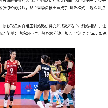
声音像敲骨折的鼓点。中国球员的防守瞬间化身“钢铁侠”，硬是
波惊艳的抢攻，整个现场像被重置成了“进攻模式”– 观众差点
。核心球员的身后压制线路仿佛交织成数不清的“斜线相杀”，让
松？简单：演练24小时，热身30分钟，加入了“滴滴滴”三步加速