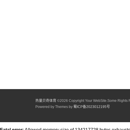
热量贝奇体育
©
2026 Copyright Your WebSite.Some Rights 
Powered by Themes by
蜀ICP备2023012195号
Fatal error
: Allowed memory size of 134217728 bytes exhausted