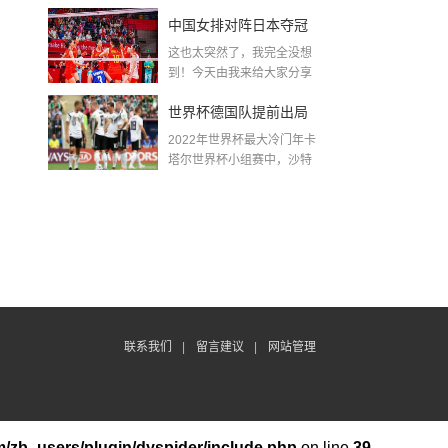
金球奖〖梅老七什么梗...
中国女排对阵日本夺冠
这也太突然了，我完全没想
了吗〖中国女排3 0复仇
到！今天由我来给大家分享
一些关于中国女排对阵...
日本夺冠是哪一年〗
世界杯德国队提前出局
2022年世界杯最大冷门年卡
吗,2018年世界杯德国战
塔尔世界杯小组赛中，沙特
队2...
绩
联系我们
|
留言建议
|
网站管理
/zb_users/plugin/dyspider/include.php
on line
39