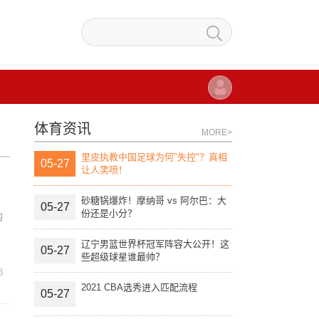
体育资讯
MORE>
里皮执教中国足球为何"失控"？真相
05-27
让人笑喷！
砂糖锅爆炸！摩纳哥 vs 阿尔巴：大
05-27
份还是小分？
的
辽宁男篮世界杯冠军阵容大公开！这
05-27
些超级球星谁最帅？
3
2021 CBA选秀进入匹配流程
05-27