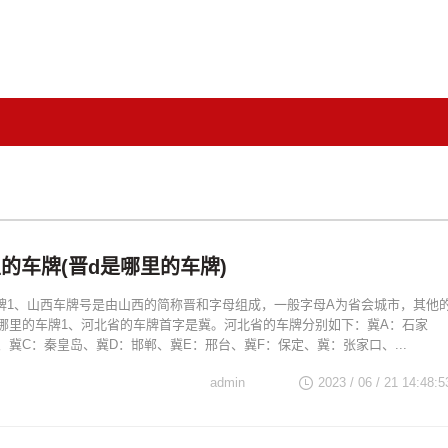
的车牌(晋d是哪里的车牌)
牌1、山西车牌号是由山西的简称晋和字母组成，一般字母A为省会城市，其他
哪里的车牌1、河北省的车牌首字是冀。河北省的车牌分别如下：冀A：石家
、冀C：秦皇岛、冀D：邯郸、冀E：邢台、冀F：保定、冀：张家口、...
admin
2023 / 06 / 21 14:48:5