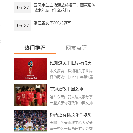
国际米兰主场迎战赫塔菲，西蒙尼的
05-27
战术能玩出什么花样？
到
浙江省女子200米冠军
兆
05-27
9
热门推荐
网友点评
谁知道关于世界杯的历
本文摘要：谁知道关于世界
史 「十二月四号世界杯
杯的历史?〖One〗年第9届
世界杯赛—主办...
比赛时间」
夺冠致敬中国女排
哇！今天由我来给大家分享
〖2020关于电影 夺冠 观
一些关于夺冠致敬中国女排
〖2020关于电影...
后感心得体会范文精选5
梅西还有机会夺金球奖
篇〗
天哪！今天由我来给大家分
〖梅老七什么梗〗
享一些关于梅西还有机会夺