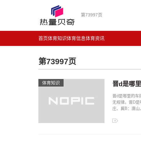
第73997页
首页
体育知识
体育信息
体育资讯
第73997页
体育知识
晋d是哪里
晋d是哪里的车
无规律。晋D是
庄、冀B：唐山