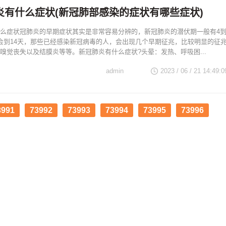
炎有什么症状(新冠肺部感染的症状有哪些症状)
么症状冠肺炎的早期症状其实是非常容易分辨的，新冠肺炎的潜伏期一般有4
会到14天，那些已经感染新冠病毒的人，会出现几个早期征兆，比较明显的征
嗅觉丧失以及结膜炎等等。新冠肺炎有什么症状?头晕：发热、呼吸困...
admin
2023 / 06 / 21 14:49:0
3991
73992
73993
73994
73995
73996