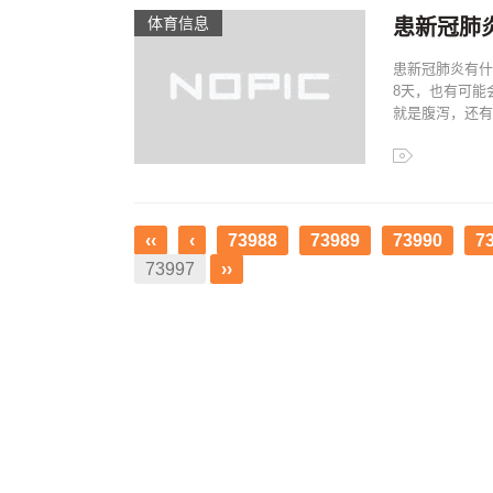
体育信息
患新冠肺
患新冠肺炎有什
8天，也有可能
就是腹泻，还有
‹‹
‹
73988
73989
73990
7
73997
››