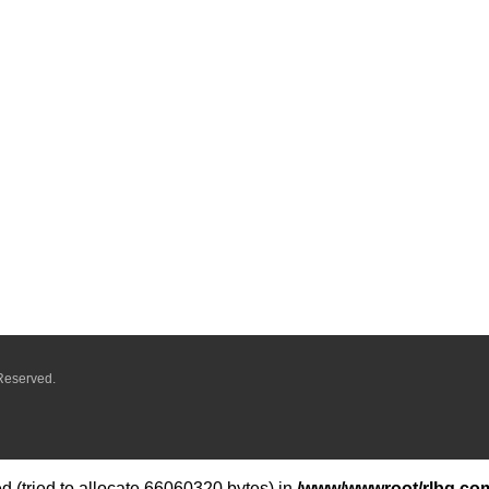
Reserved.
 (tried to allocate 66060320 bytes) in
/www/wwwroot/rlbq.com