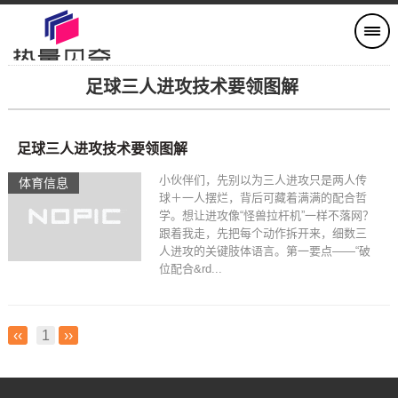
足球三人进攻技术要领图解
足球三人进攻技术要领图解
小伙伴们，先别以为三人进攻只是两人传
体育信息
球＋一人摆烂，背后可藏着满满的配合哲
学。想让进攻像“怪兽拉杆机”一样不落网？
跟着我走，先把每个动作拆开来，细数三
人进攻的关键肢体语言。第一要点——“破
位配合&rd...
‹‹
1
››