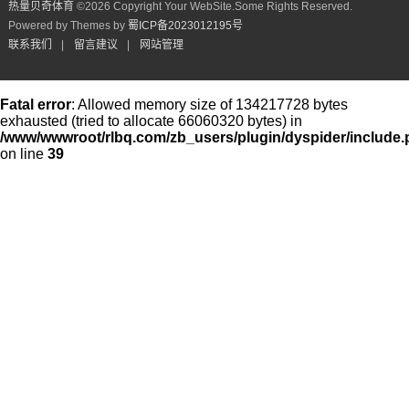
热量贝奇体育
©
2026 Copyright Your WebSite.Some Rights Reserved.
Powered by Themes by
蜀ICP备2023012195号
联系我们
|
留言建议
|
网站管理
Fatal error
: Allowed memory size of 134217728 bytes
exhausted (tried to allocate 66060320 bytes) in
/www/wwwroot/rlbq.com/zb_users/plugin/dyspider/include
on line
39