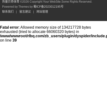
热量贝奇体育
©
2026 Copyright Your WebSite.Some Rights Reserved.
Powered by Themes by
蜀ICP备2023012195号
联系我们
|
留言建议
|
网站管理
Fatal error
: Allowed memory size of 134217728 bytes
exhausted (tried to allocate 66060320 bytes) in
/www/wwwroot/rlbq.com/zb_users/plugin/dyspider/include
on line
39