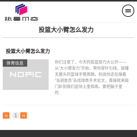
投篮大小臂怎么发力
投篮大小臂怎么发力
你们注意了，今天的投篮技巧大公开——
体育信息
从“大小臂发力”开始，带你穿针引线，搞懂
无厘头的篮球手臂周期。别说你还在揣着
“当调查员”去找球类手术论文，直接就来敲
门趴到我们这块土里捣练。要把脑子里
的...
‹‹
1
››