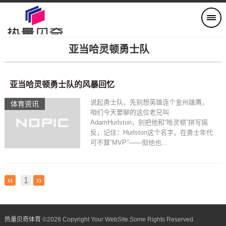
亚当哈灵顿勇士队
亚当哈灵顿勇士队的风暴回忆
说起勇士队，先别想英雄连个金州雄鹰，
体育资讯
咱们今天要聊的这位老兄叫
AdamHurlston，别把他和“哈灵顿”拼写搞
反，记住：Hurlston这个名字，在勇士年代
可不算“MVP”——但他也...
‹‹
1
››
热量贝奇体育
©
2026 Copyright Your WebSite.Some Rights Reserved.