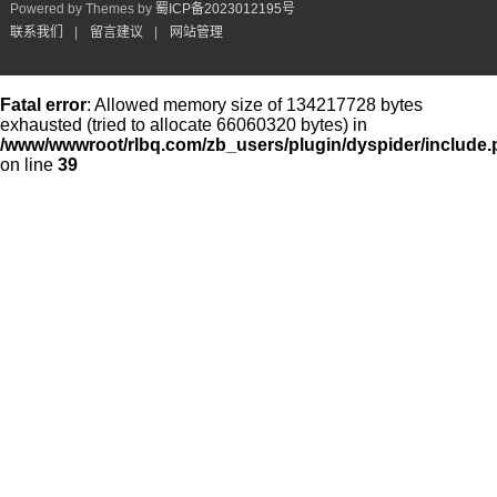
Powered by Themes by
蜀ICP备2023012195号
联系我们
|
留言建议
|
网站管理
Fatal error
: Allowed memory size of 134217728 bytes
exhausted (tried to allocate 66060320 bytes) in
/www/wwwroot/rlbq.com/zb_users/plugin/dyspider/include
on line
39