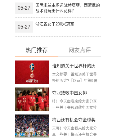
国际米兰主场迎战赫塔菲，西蒙尼的
05-27
战术能玩出什么花样？
浙江省女子200米冠军
05-27
热门推荐
网友点评
谁知道关于世界杯的历
本文摘要：谁知道关于世界
史 「十二月四号世界杯
杯的历史?〖One〗年第9届
世界杯赛—主办...
比赛时间」
夺冠致敬中国女排
哇！今天由我来给大家分享
〖2020关于电影 夺冠 观
一些关于夺冠致敬中国女排
〖2020关于电影...
后感心得体会范文精选5
梅西还有机会夺金球奖
篇〗
天哪！今天由我来给大家分
〖梅老七什么梗〗
享一些关于梅西还有机会夺