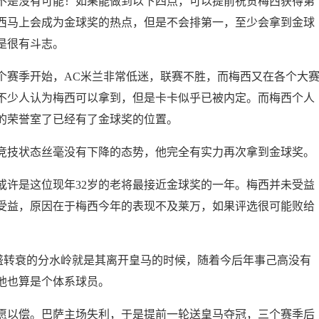
不是没有可能！如果能做到以下四点，可以提前祝贺梅西获得第
西马上会成为金球奖的热点，但是不会排第一，至少会拿到金球
是很有斗志。
个赛季开始，AC米兰非常低迷，联赛不胜，而梅西又在各个大
不少人认为梅西可以拿到，但是卡卡似乎已被内定。而梅西个人
的荣誉室了已经有了金球奖的位置。
的竞技状态丝毫没有下降的态势，他完全有实力再次拿到金球奖。
或许是这位现年32岁的老将最接近金球奖的一年。梅西并未受益
受益，原因在于梅西今年的表现不及莱万，如果评选很可能败给
盛转衰的分水岭就是其离开皇马的时候，随着今后年事己高没有
他也算是个体系球员。
愿以偿。巴萨主场失利，于是提前一轮送皇马夺冠，三个赛季后