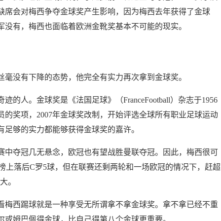
缺席会对梅西争夺金球奖产生影响，因为梅西去年获得了金球
军没有，梅西也面临着欧洲金靴奖基本不可能的现实。
态丝毫没有下降的态势，他完全有实力再次拿到金球奖。
。金球奖是《法国足球》（FranceFootball）杂志于1956
的奖项，2007年金球奖改制，开始评选全球所有职业足球运动
有足够的实力都能够获得金球奖的嘉许。
赛中夺冠几无悬念，欧冠也有望战胜曼联夺冠。因此，梅西很可
靴榜上落后C罗5球，但在联赛还剩两轮和一场欧冠的情况下，赶超
更大。
看梅西踢球就是一种享受无所谓拿不拿金球奖。拿不拿已经不重
尔或姆巴佩得金球，比自己得第八个金球更重要。