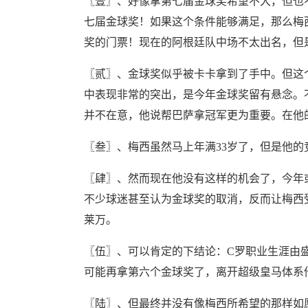
〖壹〗、好像拿第七届金球奖希望不大，但也
七届金球奖！如果这个条件能够满足，那么梅
奖的门票！现在的阿根廷队中场不太出名，但
〖贰〗、金球奖似乎被卡卡拿到了手中。但这
中表现非常的突出，是今年金球奖留有悬念。
并不在意，他说帮巴萨拿冠军更为重要。在他
〖叁〗、梅西虽然马上年满33岁了，但是他
〖肆〗、然而现在他没有这样的机会了，今年
不少球迷甚至认为金球奖的取消，反而让梅西
莱万。
〖伍〗、可以肯定的下结论：C罗职业生涯由
可能再拿第六个金球奖了，离开超级皇马体系
〖陆〗、但最终并没有像梅西所希望的那样如