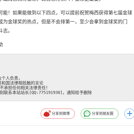
可能！如果能做到以下四点，可以提前祝贺梅西获得第七届金球
成为金球奖的热点，但是不会排第一，至少会拿到金球奖的门
斗志。
助
个人负责，

和国法律相抵触的言论

不承担任何相关法律责任！

系本站站长[QQ:775191930]，通知给予删除
分享到微博
分享到朋友圈