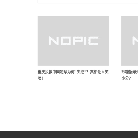
里皮执教中国足球为何"失控"？真相让人笑
砂糖锅爆炸
喷！
小分？