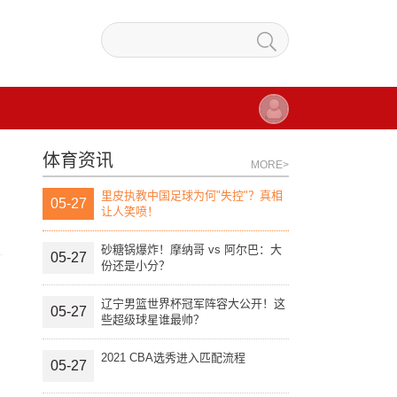
体育资讯
MORE>
里皮执教中国足球为何"失控"？真相
05-27
让人笑喷！
砂糖锅爆炸！摩纳哥 vs 阿尔巴：大
05-27
份还是小分？
辽宁男篮世界杯冠军阵容大公开！这
05-27
些超级球星谁最帅？
2021 CBA选秀进入匹配流程
05-27