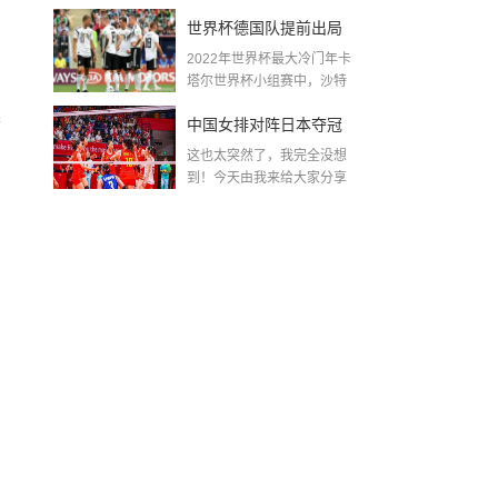
金球奖〖梅老七什么梗...
世界杯德国队提前出局
2022年世界杯最大冷门年卡
吗,2018年世界杯德国战
塔尔世界杯小组赛中，沙特
队2...
绩
赛
中国女排对阵日本夺冠
这也太突然了，我完全没想
了吗〖中国女排3 0复仇
到！今天由我来给大家分享
一些关于中国女排对阵...
日本夺冠是哪一年〗