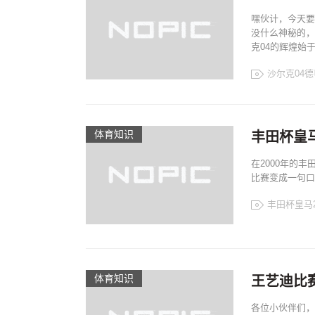
嘿伙计，今天要
没什么神秘的，
克04的辉煌始于
沙尔克04
体育知识
丰田杯皇马
在2000年的
比赛变成一句口号
丰田杯皇马2
体育知识
王艺迪比
各位小伙伴们，