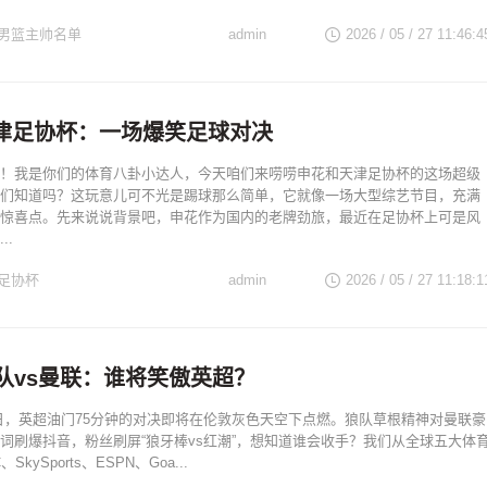
男篮主帅名单
admin
2026 / 05 / 27 11:46:4
天津足协杯：一场爆笑足球对决
！我是你们的体育八卦小达人，今天咱们来唠唠申花和天津足协杯的这场超级
们知道吗？这玩意儿可不光是踢球那么简单，它就像一场大型综艺节目，充满
惊喜点。先来说说背景吧，申花作为国内的老牌劲旅，最近在足协杯上可是风
..
足协杯
admin
2026 / 05 / 27 11:18:1
狼队vs曼联：谁将笑傲英超？
月16日，英超油门75分钟的对决即将在伦敦灰色天空下点燃。狼队草根精神对曼联豪
词刷爆抖音，粉丝刷屏“狼牙棒vs红潮”，想知道谁会收手？我们从全球五大体
kySports、ESPN、Goa...