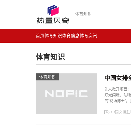
体育知识
首页
体育知识
体育信息
体育资讯
体育知识
体育知识
中国女排
先来掀开场面：
灯光闪烁，咕噜
的“现场博士”
中国女排胜