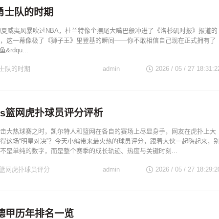
勇士队的时期
天的夏威夷风暴吹过NBA，杜兰特像个摆尾大嘴巴般冲进了《洛杉矶时报》报道的
，这一幕像极了《狮子王》里登基的瞬间——你不敢相信自己现在正式拥有了
&rdqu...
士队的时期
admin
2026 / 05 / 27 18:31:2
vs篮网虎扑球员评分评析
击大热球赛之时，凯尔特人和篮网在各自的赛场上尽显身手，网友在虎扑上大
得这场“明星对决”？今天小编带来最火热的球员评分，跟着大伙一起嗨起来，
不是单纯的数字，而是整个赛季的成长轨迹、热度与关键时刻...
s篮网虎扑球员评分
admin
2026 / 05 / 27 18:29:2
4德甲历年排名一览