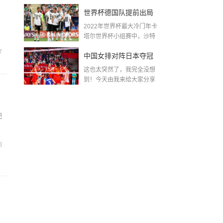
金球奖〖梅老七什么梗...
世界杯德国队提前出局
，
2022年世界杯最大冷门年卡
吗,2018年世界杯德国战
塔尔世界杯小组赛中，沙特
队2...
绩
7
中国女排对阵日本夺冠
这也太突然了，我完全没想
了吗〖中国女排3 0复仇
到！今天由我来给大家分享
一些关于中国女排对阵...
日本夺冠是哪一年〗
把
3