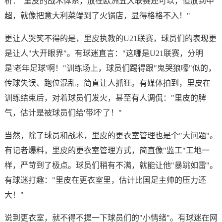
析："里皮的战术体系，放在欧洲五大联赛还可以，但放到中
超，就像把意大利菜端到了火锅店，显得格格不入！"
更让人哭笑不得的是，里皮执教的U21联赛，球员们的表现更
是让人"大开眼界"。有球迷直言："这哪是U21联赛，分明
是'老年足球'啊！"训练场上，球员们踢得跟"鬼哭狼嚎"似的，
传球失误、跑位混乱，简直让人抓狂。有媒体拍到，里皮在
训练结束后，对着球员们发火，甚至有人调侃："里皮的脾
气，估计是被球员们给'带坏'了！"
当然，除了球员和战术，里皮的更衣室管理也是个"大问题"。
有记者爆料，里皮的更衣室管理方式，简直像"监工"工地一
样，严苛到了极点。球员们稍有不满，就能让他"暴跳如雷"。
有球迷打趣："里皮在更衣室里，估计比国足主帅的压力还
大！"
说到更衣室，就不得不提一下球员们的"小情绪"。有球迷在网