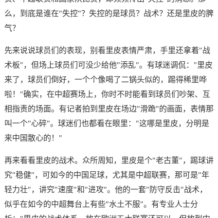
么，到底是谁在"失控"？失控的是球员？战术？还是里皮的脾
气？
先来说说球员们的表现，别看里皮表情严肃，手里还拿着"战
术板"，但场上球员们可没少给他"添乱"。有球迷调侃："里皮
来了，球员们倒好，一个个像喝了二锅头似的，踢得稀里哗
啦！"确实，在中超赛场上，你时不时能看到球员们吵架、互
相指责的场面。有记者拍到里皮在场边"滑跪"的画面，表情那
叫一个"心碎"。球迷们也都看在眼里："这哪是里皮，分明是
来中国散心的！"
再来看看里皮的战术。众所周知，里皮是个"老古董"，踢球讲
究"稳健"，可如今的中国足球，尤其是中超联赛，那可是"年
轻力壮"，讲究"速度"和"进攻"。他的一套"防守反击"战术，
似乎在如今的中超舞台上有些"水土不服"。有专业人士分