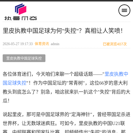
里皮执教中国足球为何"失控"？真相让人笑喷！
2026-05-27 19:17:33
体育资讯
admin
已被浏览407次
里皮执教中国足球失控
各位体育迷们，今天咱们来聊一个超级话题——"
里皮执教中
国足球失控
"！作为中国足坛的"常青树"，这位66岁的意大利
教头到底怎么了？别急，咱这就来扒一扒这个"失控"背后的大
瓜！
说起里皮，那可是中国足球界的"定海神针"，曾经带国足杀进
世界杯，让无数球迷疯狂。可如今，里皮执教的中国U21联
赛、中超联赛和国家队比赛，却频频传出"失控"的消息。那