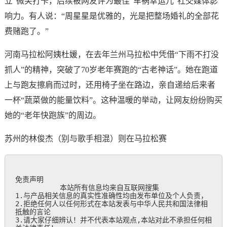
立”微笑打卡，后续被网友评为最佳“车祸幸运儿”社交媒体影
响力。有人说：“周星星是优雅的，光是把整场婚礼的全部花
费赌跑了。”
河南马拉松阿姨杜媛，在去年兰州马拉松中凭借“下雨不打没
抓人”的精神，突破了70岁老年赛跑的“古老神话”。她在跑道
上与跑友擦肩而过时，还用椅子坐在路边，亲自递给后来者
一杯“蔬菜做的能量饮料”。这种温暖的举动，让网友纷纷购买
她的“老年快跑族”的周边。
苏州的林俊杰（别与歌手相混）则在马拉松赛
免责声明

           本站所有信息均来自互联网搜集

1.与产品相关信息的真实性准确性均由发布单位及个人负责，

2.拒绝任何人以任何形式在本站发表与中华人民共和国法律相
抵触的言论

3.请大家仔细辨认！并不代表本站观点,本站对此不承担任何相