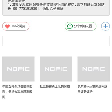
关法律责任！

4.如果发现本网站有任何文章侵犯你的权益,请立刻联系本站站
长[QQ:775191930]，通知给予删除
108
次浏览
分享到朋友圈
中国女排全场击败巴西
杜兰特在勇士队的时期
凯尔特人vs篮网虎扑球
队，盘点大戏与精彩瞬
员评分评析
间