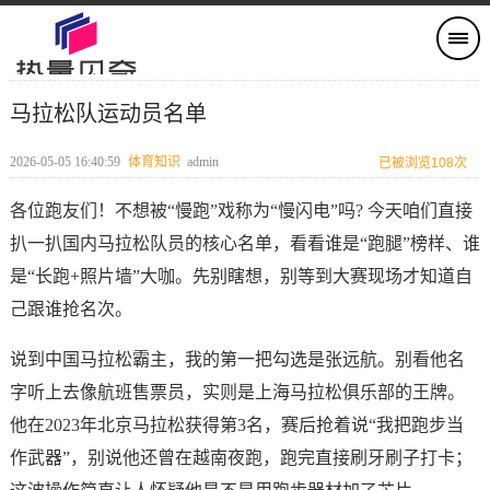
马拉松队运动员名单
2026-05-05 16:40:59
体育知识
admin
已被浏览108次
各位跑友们！不想被“慢跑”戏称为“慢闪电”吗? 今天咱们直接
扒一扒国内马拉松队员的核心名单，看看谁是“跑腿”榜样、谁
是“长跑+照片墙”大咖。先别瞎想，别等到大赛现场才知道自
己跟谁抢名次。
说到中国马拉松霸主，我的第一把勾选是张远航。别看他名
字听上去像航班售票员，实则是上海马拉松俱乐部的王牌。
他在2023年北京马拉松获得第3名，赛后抢着说“我把跑步当
作武器”，别说他还曾在越南夜跑，跑完直接刷牙刷子打卡；