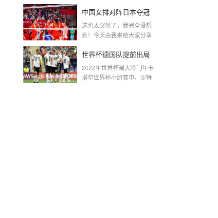
金球奖〖梅老七什么梗...
中国女排对阵日本夺冠
这也太突然了，我完全没想
了吗〖中国女排3 0复仇
到！今天由我来给大家分享
一些关于中国女排对阵...
日本夺冠是哪一年〗
世界杯德国队提前出局
2022年世界杯最大冷门年卡
吗,2018年世界杯德国战
塔尔世界杯小组赛中，沙特
队2...
绩