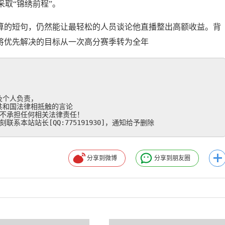
取“锦绣前程”。
演算的短句，仍然能让最轻松的人员谈论他直播整出高额收益。背
。将优先解决的目标从一次高分赛季转为全年
个人负责，

和国法律相抵触的言论

不承担任何相关法律责任！

系本站站长[QQ:775191930]，通知给予删除
分享到微博
分享到朋友圈