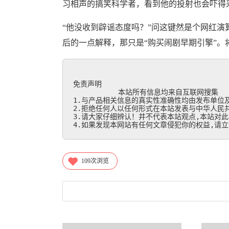
习相声的搞笑科学者，看到他的投射也会吓得采
“他没收到辟谣态度吗？”问这键然是个网红
后的一点解释，那只是“购买闹剧早期引擎”
免责声明

           本站所有信息均来自互联网搜集

1.与产品相关信息的真实性准确性均由发布单位及
2.拒绝任何人以任何形式在本站发表与中华人民共
3.请大家仔细辨认！并不代表本站观点,本站对此
4.如果发现本网站有任何文章侵犯你的权益,请立刻联
109
次浏览