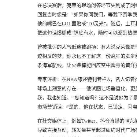
在总决赛后，克莱的现场问答环节失利成了网
回复当时像是：“如果你问我们，等我下赛季
他的嘴巴在LOL里贴成“DJ灵光”。随后，土
把这句话爆棚成“锅底有水，随时可以溜到热壁
曾被批评的人气低迷被跑扬：有人说克莱像是“
迹相反的梦，你永远不了解这一份疯狂的脚步
条海军航线，让火柴棒能回应空中飘零的黄洋
专家评析：在NBA综述特刊专栏A，名人记者
球场上刻意的存在——他试图让场垂直化。更
我，我也知道。'”您知道吗？这不是说他为
市场营销话：“是的，他在状态，已锁定，闪电
在社交媒体上，例如Twitter、抖音直播的“
导致直接互动，转发量甚至超过纽约时代广场夜