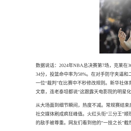
数据说话：2024年NBA总决赛第7场，克莱在
34分，投篮命中率为58%。在对手防守夹逼
一位“裁判”在比赛中不秒修改规则。新华社
文章，连老泰坦都说“这跟露天电影院的明星化
从大场面到细节瞬间，热度不减。常规赛结束后
社交媒体刷成疯狂峰值。火红头衔“三分王”
的敌手被尊重。网友们看到他的“一技之长”截