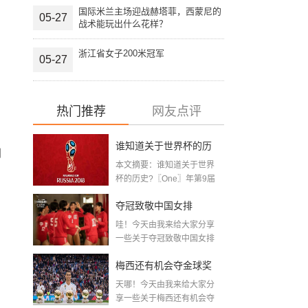
国际米兰主场迎战赫塔菲，西蒙尼的
05-27
战术能玩出什么花样？
浙江省女子200米冠军
05-27
热门推荐
网友点评
谁知道关于世界杯的历
到
本文摘要：谁知道关于世界
史 「十二月四号世界杯
杯的历史?〖One〗年第9届
世界杯赛—主办...
比赛时间」
夺冠致敬中国女排
哇！今天由我来给大家分享
〖2020关于电影 夺冠 观
一些关于夺冠致敬中国女排
〖2020关于电影...
后感心得体会范文精选5
梅西还有机会夺金球奖
篇〗
天哪！今天由我来给大家分
〖梅老七什么梗〗
享一些关于梅西还有机会夺