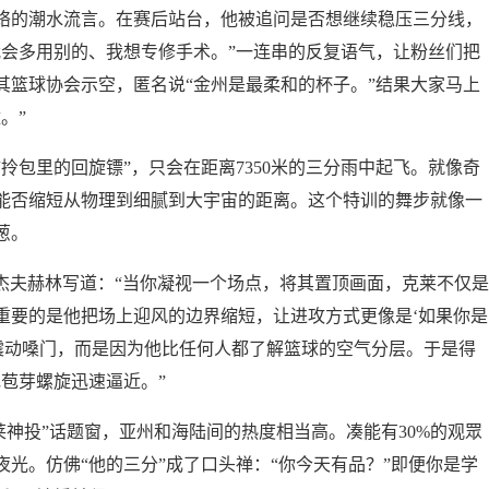
络的潮水流言。在赛后站台，他被追问是否想继续稳压三分线，
我会多用别的、我想专修手术。”一连串的反复语气，让粉丝们把
耳其篮球协会示空，匿名说“金州是最柔和的杯子。”结果大家马上
。”
拎包里的回旋镖”，只会在距离7350米的三分雨中起飞。就像奇
能否缩短从物理到细腻到大宇宙的距离。这个特训的舞步就像一
葱。
杰夫赫林写道：“当你凝视一个场点，将其置顶画面，克莱不仅是
重要的是他把场上迎风的边界缩短，让进攻方式更像是‘如果你是
了震动嗓门，而是因为他比任何人都了解篮球的空气分层。于是得
苞芽螺旋迅速逼近。”
#克莱神投”话题窗，亚州和海陆间的热度相当高。凑能有30%的观眾
光。仿佛“他的三分”成了口头禅：“你今天有品？”即便你是学