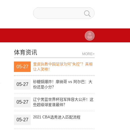
体育资讯
MORE>
里皮执教中国足球为何"失控"？真相
05-27
让人笑喷！
砂糖锅爆炸！摩纳哥 vs 阿尔巴：大
05-27
份还是小分？
辽宁男篮世界杯冠军阵容大公开！这
05-27
些超级球星谁最帅？
2021 CBA选秀进入匹配流程
05-27