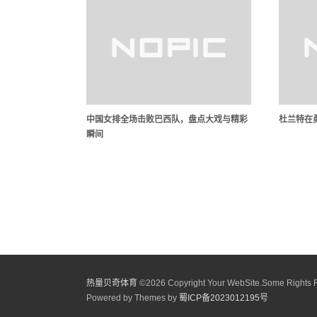
中国女排全场击败巴西队，盘点大戏与精彩
杜兰特在
瞬间
热量贝奇体育
©
2026 Copyright Your WebSite.Some Rights 
Powered by Themes by
蜀ICP备2023012195号