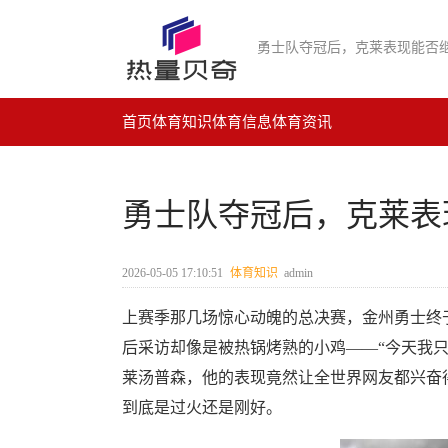
勇士队夺冠后，克莱表现能否
首页
体育知识
体育信息
体育资讯
勇士队夺冠后，克莱表
2026-05-05 17:10:51
体育知识
admin
上赛季那几场惊心动魄的总决赛，金州勇士终
后采访却像是被热锅烤熟的小鸡——“今天我
莱汤普森，他的表现竟然让全世界网友都兴奋
到底是过火还是刚好。