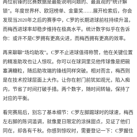
两位前锋的比赛数据是最能说明问题的、最直观的“统计解
锁”。年度世界杯、欧冠榜单、金童奖……展开检索后，你会
发现当2020年之后的赛季中，C罗的长期进球前柱持续升温，
而梅西进球率却稳步维持在极高水平。统计数字似乎在告诉
你：或许不是C罗拥有更高尖进，而梅西拥有更高的效率。
再来聊聊“场均助攻”。C罗不止进球值得称赞，他在关键位置
的精准助攻也让人惊叹。你可以在球洞里见他传球像是把碗
塞满糖粒，随后助攻端的锋线同样突破。相对而言，梅西则
是在技术控球层面上大作。让你在射门前犹如观光，陷入痴
内，节省了时间打破手措。两个数字，随时间转轴，保持了
对应的平衡。
看完赛局后，别忘了基本细节：C罗左脚踢球时的球速，梅西
左右脚的陈词滥调，就像夏日限定的涂抹甜点，见证了他们
同在，却各有千秋。你感到惊叹时，需要登记一下：C罗握住