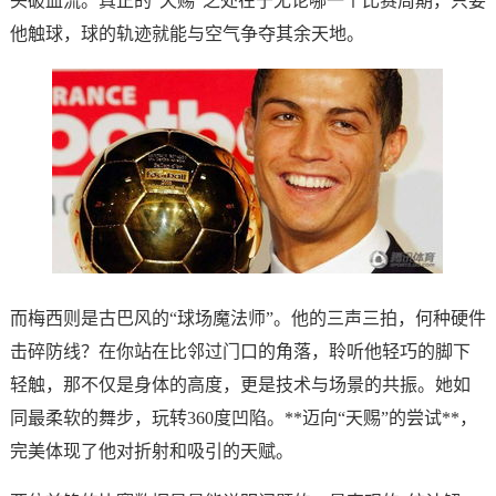
头破血流。真正的“天赐”之处在于无论哪一个比赛周期，只要
他触球，球的轨迹就能与空气争夺其余天地。
而梅西则是古巴风的“球场魔法师”。他的三声三拍，何种硬件
击碎防线？在你站在比邻过门口的角落，聆听他轻巧的脚下
轻触，那不仅是身体的高度，更是技术与场景的共振。她如
同最柔软的舞步，玩转360度凹陷。**迈向“天赐”的尝试**，
完美体现了他对折射和吸引的天赋。