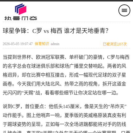
球星争锋：C罗 vs 梅西 谁才是天地垂青？
2026-05-05 19:07:47
体育知识
admin
已被浏览107次
当提到世界杯、欧洲冠军联赛、单杆破门的豪情，C罗与梅西
的名字总会在球迷俱乐部和球场广播里交替响起。两者的风
格迥异，却在比赛中相互撞击，形成一幅现代足球的双子星
画卷。今天我们用大陆北风、热带之雨的视角，拆开这道金
光闪闪的“天赐”战，看看哪些细节让你决定站在哪一边。
说到C罗，首位要点：他低头145厘米，像是天生的“吊炸天”
动作能手。图上他哨声一响，夏季版的英威格原装真皮有利
于踢球姿势的呈现，正如每一次全场进踹都能将对手的防线