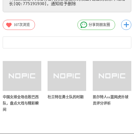
长[QQ:775191930]，通知给予删除
107
次浏览
分享到朋友圈
中国女排全场击败巴西
杜兰特在勇士队的时期
凯尔特人vs篮网虎扑球
队，盘点大戏与精彩瞬
员评分评析
间