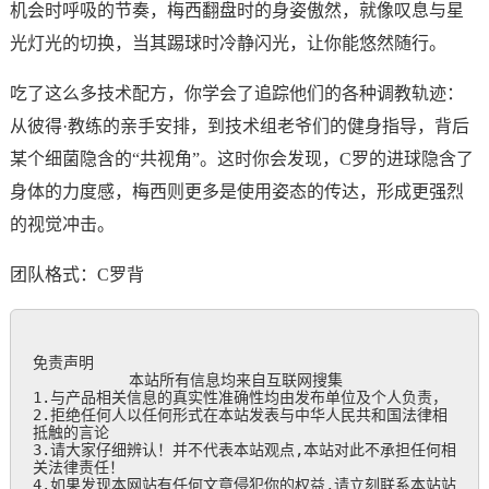
机会时呼吸的节奏，梅西翻盘时的身姿傲然，就像叹息与星
光灯光的切换，当其踢球时冷静闪光，让你能悠然随行。
吃了这么多技术配方，你学会了追踪他们的各种调教轨迹：
从彼得·教练的亲手安排，到技术组老爷们的健身指导，背后
某个细菌隐含的“共视角”。这时你会发现，C罗的进球隐含了
身体的力度感，梅西则更多是使用姿态的传达，形成更强烈
的视觉冲击。
团队格式：C罗背
免责声明

           本站所有信息均来自互联网搜集

1.与产品相关信息的真实性准确性均由发布单位及个人负责，

2.拒绝任何人以任何形式在本站发表与中华人民共和国法律相
抵触的言论

3.请大家仔细辨认！并不代表本站观点,本站对此不承担任何相
关法律责任！

4.如果发现本网站有任何文章侵犯你的权益,请立刻联系本站站