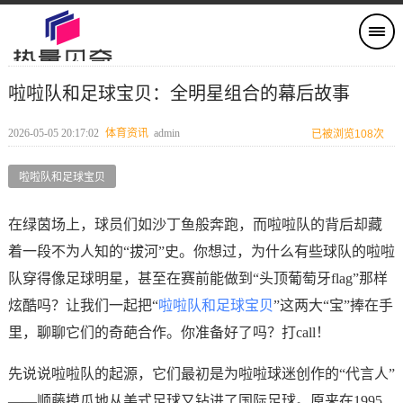
啦啦队和足球宝贝：全明星组合的幕后故事
2026-05-05 20:17:02
体育资讯
admin
已被浏览108次
啦啦队和足球宝贝
在绿茵场上，球员们如沙丁鱼般奔跑，而啦啦队的背后却藏
着一段不为人知的“拔河”史。你想过，为什么有些球队的啦啦
队穿得像足球明星，甚至在赛前能做到“头顶葡萄牙flag”那样
炫酷吗？让我们一起把“
啦啦队和足球宝贝
”这两大“宝”捧在手
里，聊聊它们的奇葩合作。你准备好了吗？打call！
先说说啦啦队的起源，它们最初是为啦啦球迷创作的“代言人”
——顺藤摸瓜地从美式足球又钻进了国际足球。原来在1995