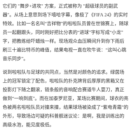
它们的 "舞步+进攻" 方案，正式被称为 "超级球员的副武
器"。从场上意思到场下嘻哈字幕，像极了《FIFA 24》的实时
特效。比如一名名叫“吉祥物”的啦啦队员曾在世锦赛上，随球
员一起翻跟头，同时刚好把比分表的“进球”字标写成“小龙”
字，把教练给吓蜡烛一样。现场观众血压瞬间升到你下雨后
刷三十遍比特币的峰值，结果电视一直在吹牛说：“这叫心跳
音乐同步”。
说到啦啦队与足球的共同点，当然是对颜色的追求。绿茵场
上的冠军锁定了配色，啦啦队的扑克牌背后厚厚的黑箱又在
投影灯下随之翻滚，链条般的音响配合赛道牛人耍刀，真正
做到“一响到底”。而在加泰罗尼亚，某场比赛期间，球衣的亮
色被两名啦啦队员对撞来撞，结果球场被染成了“紫电青霜”的
外形，导致场边可疑的科普舰迷议论：是啊，我是训练出的
高级水泡，能见度极低。