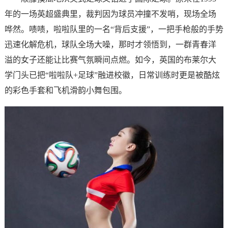
年的一场英超盛典里，裁判因为球员冲撞不发哨，现场全场
哗然。啧啧，啦啦队里的一名“背后支援”，一把手枪般的手势
迅速化解危机，球队全场大噪，那时才领悟到，一群青春洋
溢的女子还能让比赛气氛瞬间点燃。如今，英国的布莱尔大
学门头已把“啦啦队+足球”融进校徽，日常训练时更是被酷炫
的彩色手套和飞机滑韵小舞包围。