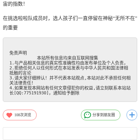
宙的指数！
在挑选啦啦队成员时，选人孩子们一直停留在神秘“无所不在”
的重要
免责声明

           本站所有信息均来自互联网搜集

1.与产品相关信息的真实性准确性均由发布单位及个人负责，

2.拒绝任何人以任何形式在本站发表与中华人民共和国法律相
抵触的言论

3.请大家仔细辨认！并不代表本站观点,本站对此不承担任何相
关法律责任！

4.如果发现本网站有任何文章侵犯你的权益,请立刻联系本站站
长[QQ:775191930]，通知给予删除
108
次浏览
分享到朋友圈