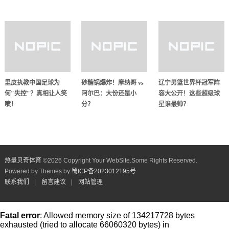
里皮执教中国足球为
砂糖锅爆炸！摩纳哥 vs
辽宁男篮世界杯冠军阵
何"失控"？真相让人笑
阿尔巴：大份还是小
容大公开！这些超级球
喷！
分？
星谁最帅？
热量贝奇体育
©
2026 Copyright Your WebSite.Some Rights Reserved.
Powered by Themes by
蜀ICP备2023012195号
联系我们
|
留言建议
|
网站管理
Fatal error
: Allowed memory size of 134217728 bytes
exhausted (tried to allocate 66060320 bytes) in