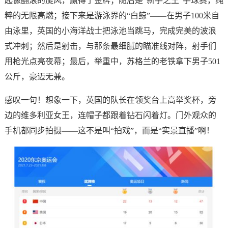
起像翻滚的旋风，赢得了金牌；随后是“新手之王”手球赛，纯
粹的无限高燃；接下来是游泳界的“白鲸”——在男子100米自
由泳里，英国的小海洋战士把泳池当跳马，完成完美的波浪
式冲刺；然后是射击，与那条最细腻的瞄准线对阵，射手们
用枪光点亮夜幕；最后，举重中，苏格兰的老铁拿下男子501
公斤，豪迈无兼。
感叹一句！想象一下，英国的队长在领奖台上高举奖杯，旁
边的维多利亚女王，连帽子都跟着钻石闪着灯。门外观众的
手机都同步拍摄——这不是叫“拍戏”，而是“实景直播”啊！