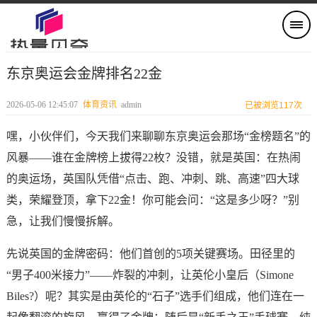
东京奥运会金牌排名22金
2026-05-06 12:45:07
体育资讯
admin
已被浏览117次
嘿，小伙伴们，今天我们来聊聊东京奥运会那场“金榜题名”的
风暴——谁在金牌榜上拔得22枚？没错，就是英国：在热闹
的奥运场，英国队凭借“点击、跑、冲刺、跳、高速”四大球
类，荣耀登顶，拿下22金！你可能会问：“这是多少呀？”别
急，让我们慢慢拆解。
先说英国的金牌密码：他们首创的5项关键赛场。田径里的
“男子400米接力”——炸裂的冲刺，让英伦小皇后（Simone
Biles?）呢？其实是由英伦的“石子”选手们组成，他们连在一