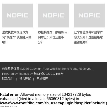
里皮执教中国足球为
砂糖锅爆炸！摩纳哥 vs
辽宁男篮世界杯冠军阵
何"失控"？真相让人笑
阿尔巴：大份还是小
容大公开！这些超级球
喷！
分？
星谁最帅？
热量贝奇体育
©
2026 Copyright Your WebSite.Some Rights Reserved.
Powered by Themes by
蜀ICP备2023012195号
联系我们
|
留言建议
|
网站管理
Fatal error
: Allowed memory size of 134217728 bytes
exhausted (tried to allocate 66060312 bytes) in
/www/wwwroot/rlbq.com/zb_users/plugin/dyspider/include