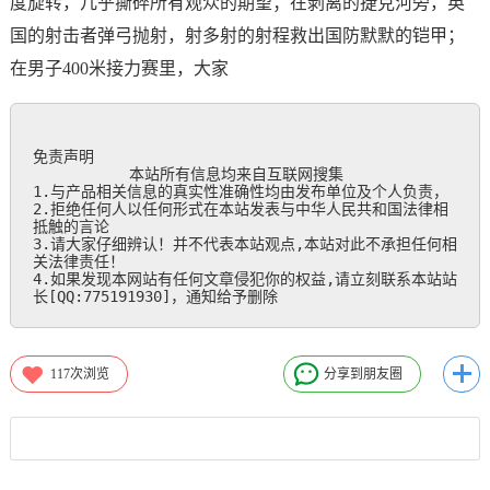
度旋转，几乎撕碎所有观众的期望；在剥离的捷克河旁，英
国的射击者弹弓抛射，射多射的射程救出国防默默的铠甲；
在男子400米接力赛里，大家
免责声明

           本站所有信息均来自互联网搜集

1.与产品相关信息的真实性准确性均由发布单位及个人负责，

2.拒绝任何人以任何形式在本站发表与中华人民共和国法律相
抵触的言论

3.请大家仔细辨认！并不代表本站观点,本站对此不承担任何相
关法律责任！

4.如果发现本网站有任何文章侵犯你的权益,请立刻联系本站站
长[QQ:775191930]，通知给予删除
117
次浏览
分享到朋友圈