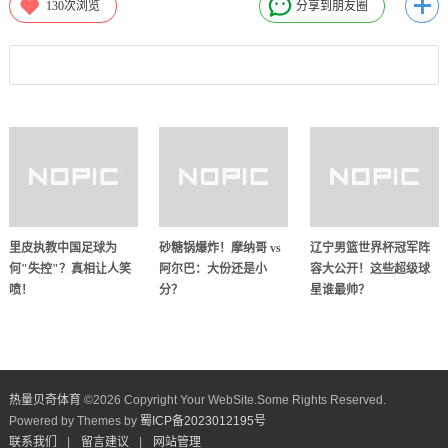
130
次浏览
分享到朋友圈
里皮执教中国足球为
砂糖锅爆炸！摩纳哥 vs
辽宁男篮世界杯冠军阵
何"失控"？真相让人笑
阿尔巴：大份还是小
容大公开！这些超级球
喷！
分？
星谁最帅？
热量贝奇体育
©
2026 Copyright Your WebSite.Some Rights Reserved.
Powered by Themes by
蜀ICP备2023012195号
联系我们
|
留言建议
|
网站管理