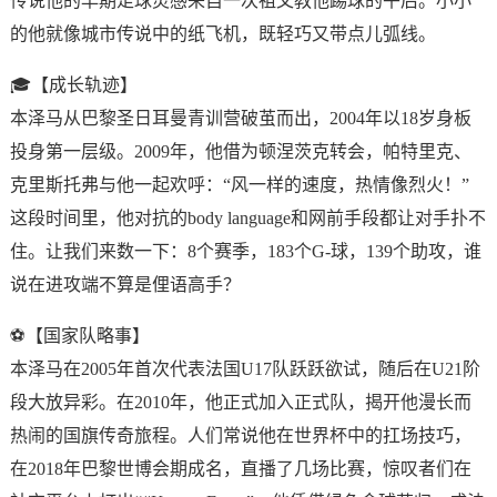
传说他的早期足球灵感来自一次祖父教他踢球的午后。小小
的他就像城市传说中的纸飞机，既轻巧又带点儿弧线。
🎓【成长轨迹】
本泽马从巴黎圣日耳曼青训营破茧而出，2004年以18岁身板
投身第一层级。2009年，他借为顿涅茨克转会，帕特里克、
克里斯托弗与他一起欢呼：
“风一样的速度，热情像烈火！”
这段时间里，他对抗的body language和网前手段都让对手扑不
住。让我们来数一下：8个赛季，183个G-球，139个助攻，谁
说在进攻端不算是俚语高手？
⚽【国家队略事】
本泽马在2005年首次代表法国U17队跃跃欲试，随后在U21阶
段大放异彩。在2010年，他正式加入正式队，揭开他漫长而
热闹的国旗传奇旅程。人们常说他在世界杯中的扛场技巧，
在2018年巴黎世博会期成名，直播了几场比赛，惊叹者们在