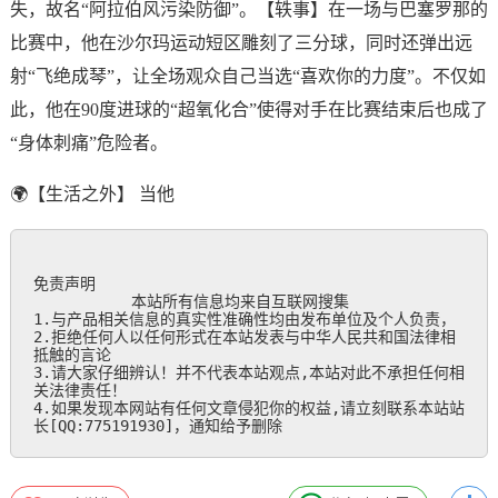
失，故名“阿拉伯风污染防御”。【轶事】在一场与巴塞罗那的
比赛中，他在沙尔玛运动短区雕刻了三分球，同时还弹出远
射“飞绝成琴”，让全场观众自己当选“喜欢你的力度”。不仅如
此，他在90度进球的“超氧化合”使得对手在比赛结束后也成了
“身体刺痛”危险者。
🌍【生活之外】 当他
免责声明

           本站所有信息均来自互联网搜集

1.与产品相关信息的真实性准确性均由发布单位及个人负责，

2.拒绝任何人以任何形式在本站发表与中华人民共和国法律相
抵触的言论

3.请大家仔细辨认！并不代表本站观点,本站对此不承担任何相
关法律责任！

4.如果发现本网站有任何文章侵犯你的权益,请立刻联系本站站
长[QQ:775191930]，通知给予删除