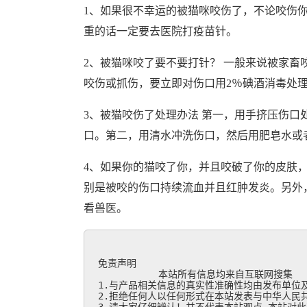
1、如果很不幸运的被猫咪咬伤了，不论咬伤
重的话一定要去医院打疫苗针。
2、被猫咪咬了要不要打针？ 一般来说被家畜
咬伤或抓伤，要立即对伤口用2％碘酒消毒处
3、被猫咬伤了处理办法 第一，用手挤压伤
口。第二，用清水冲洗伤口，然后用肥皂水或
4、如果你的猫咬了你，并且咬破了你的皮肤
别是被咬的伤口持续流血并且红肿发炎。另外
看兽医。
免责声明

           本站所有信息均来自互联网搜集

1.与产品相关信息的真实性准确性均由发布单位及
2.拒绝任何人以任何形式在本站发表与中华人民共