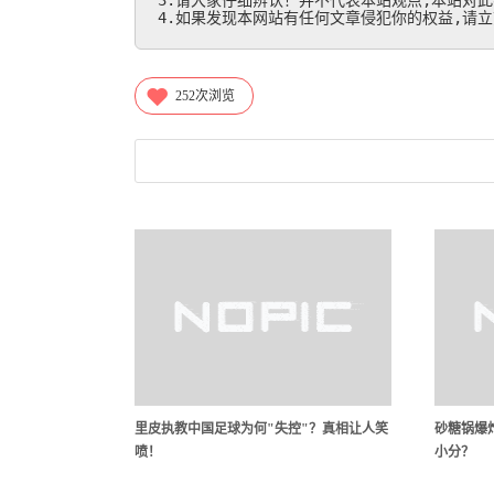
3.请大家仔细辨认！并不代表本站观点,本站对此
4.如果发现本网站有任何文章侵犯你的权益,请立刻联
252
次浏览
里皮执教中国足球为何"失控"？真相让人笑
砂糖锅爆炸
喷！
小分？