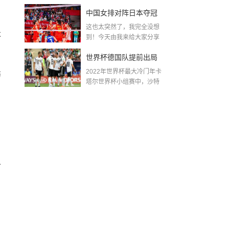
金球奖〖梅老七什么梗...
中国女排对阵日本夺冠
这也太突然了，我完全没想
了吗〖中国女排3 0复仇
不
到！今天由我来给大家分享
一些关于中国女排对阵...
日本夺冠是哪一年〗
世界杯德国队提前出局
2022年世界杯最大冷门年卡
伤
吗,2018年世界杯德国战
塔尔世界杯小组赛中，沙特
队2...
绩
、
可