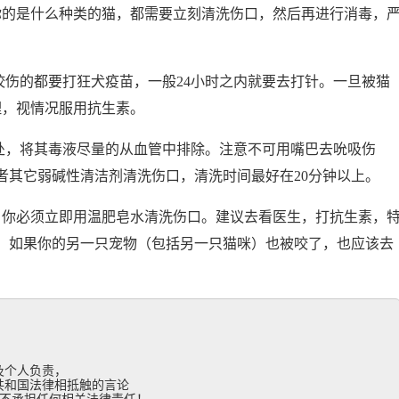
你的是什么种类的猫，都需要立刻清洗伤口，然后再进行消毒，
咬伤的都要打狂犬疫苗，一般24小时之内就要去打针。一旦被猫
理，视情况服用抗生素。
口处，将其毒液尽量的从血管中排除。注意不可用嘴巴去吮吸伤
者其它弱碱性清洁剂清洗伤口，清洗时间最好在20分钟以上。
，你必须立即用温肥皂水清洗伤口。建议去看医生，打抗生素，
，如果你的另一只宠物（包括另一只猫咪）也被咬了，也应该去
个人负责，

和国法律相抵触的言论
