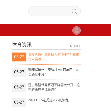
体育资讯
MORE>
里皮执教中国足球为何"失控"？真相
05-27
让人笑喷！
砂糖锅爆炸！摩纳哥 vs 阿尔巴：大
05-27
份还是小分？
辽宁男篮世界杯冠军阵容大公开！这
05-27
些超级球星谁最帅？
2021 CBA选秀进入匹配流程
05-27