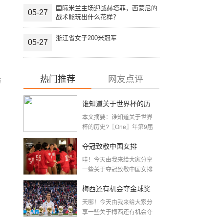
国际米兰主场迎战赫塔菲，西蒙尼的
05-27
战术能玩出什么花样？
浙江省女子200米冠军
05-27
热门推荐
网友点评
伤
谁知道关于世界杯的历
本文摘要：谁知道关于世界
史 「十二月四号世界杯
杯的历史?〖One〗年第9届
世界杯赛—主办...
比赛时间」
夺冠致敬中国女排
哇！今天由我来给大家分享
〖2020关于电影 夺冠 观
一些关于夺冠致敬中国女排
〖2020关于电影...
后感心得体会范文精选5
梅西还有机会夺金球奖
篇〗
天哪！今天由我来给大家分
〖梅老七什么梗〗
享一些关于梅西还有机会夺