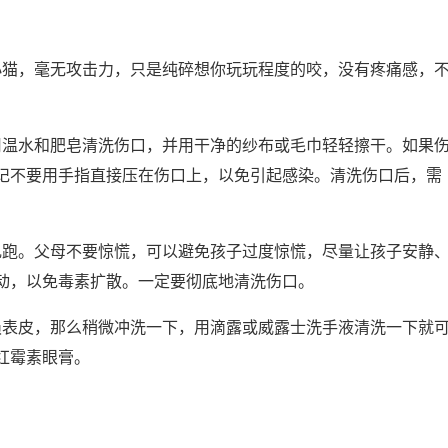
小猫，毫无攻击力，只是纯碎想你玩玩程度的咬，没有疼痛感，
用温水和肥皂清洗伤口，并用干净的纱布或毛巾轻轻擦干。如果
记不要用手指直接压在伤口上，以免引起感染。清洗伤口后，需
乱跑。父母不要惊慌，可以避免孩子过度惊慌，尽量让孩子安静
动，以免毒素扩散。一定要彻底地清洗伤口。
损表皮，那么稍微冲洗一下，用滴露或威露士洗手液清洗一下就
红霉素眼膏。