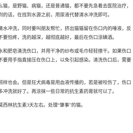
么猫，是野猫、病猫，还是普通猫，都不要先急着去医院治疗，
到的话，在找到水源之前，用尿液代替清水冲洗即可。
清水冲洗，同时要叫朋友帮忙，挤出猫猫留在伤口内的唾液，反
不要怕疼，洗的越深，越彻底越好，最后在伤口涂碘酒。
水和肥皂清洗伤口，并用干净的纱布或毛巾轻轻擦干。如果伤口
不要用手指直接压在伤口上，以免引起感染。清洗伤口后，需要
照样也会。但是狂犬病毒是用血液传播的，若是被咬伤了，伤口
多冲洗就好了。再涂抹一些日常的抗生素药膏就可以了。
西林抗生素3天左右。处理“肇事”的猫。