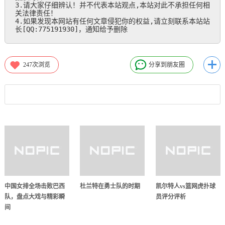
3.请大家仔细辨认！并不代表本站观点,本站对此不承担任何相
关法律责任！

4.如果发现本网站有任何文章侵犯你的权益,请立刻联系本站站
长[QQ:775191930]，通知给予删除
247
次浏览
分享到朋友圈
中国女排全场击败巴西
杜兰特在勇士队的时期
凯尔特人vs篮网虎扑球
队，盘点大戏与精彩瞬
员评分评析
间