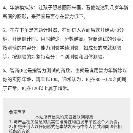
4、年龄模拟法：让孩子照着图形来画，看他能达到几岁年龄
所画的图形，来筛查是否存在智力低下。
5、在左下角是答题计时器，在你进入界面后就开始从40分
钟，开始倒计时。用时越少，分数越高。智商测试的分类：
按测验的内容分：能力测验学绩测验，如成套的成就测验
等。按测验的对象特点分：个别测验和团体测验。
6、智商(IQ)是指智力测试的商数，也就是说用智力年龄除以
你的实际年龄，再乘以100。通常认为，IQ在80～120之间属
于正常，IQ在120以上属于超常。
免责声明

           本站所有信息均来自互联网搜集

1.与产品相关信息的真实性准确性均由发布单位及个人负责，

2.拒绝任何人以任何形式在本站发表与中华人民共和国法律相
抵触的言论
