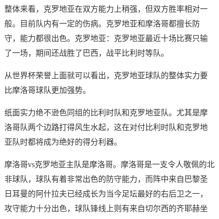
整体来看，克罗地亚在双方能力上稍强，但双方胜率相对一
般。目前队内有一定的伤病。克罗地亚和摩洛哥都擅长防
守，能力都很出色。克罗地亚：克罗地亚最近十场比赛只输
了一场，期间还战胜了巴西，战平比利时等队。
从世界杯荣誉上面就可以看出，克罗地亚球队的整体实力要
比摩洛哥球队更加强势。
纸面实力绝不逊色同组的比利时队和克罗地亚队。尤其是摩
洛哥队两个边路打得风生水起，这在对付比利时队和克罗地
亚队时都将成为绝好的得分利器。
摩洛哥vs克罗地亚主队是摩洛哥。摩洛哥是一支令人敬佩的北
非球队，球队有着非常出色的防守能力，而阵中来自巴黎圣
日耳曼的阿什拉夫已经成长为当今足坛最好的右后卫之一，
攻守能力十分出色，球队锋线上则有来自切尔西的齐耶赫坐