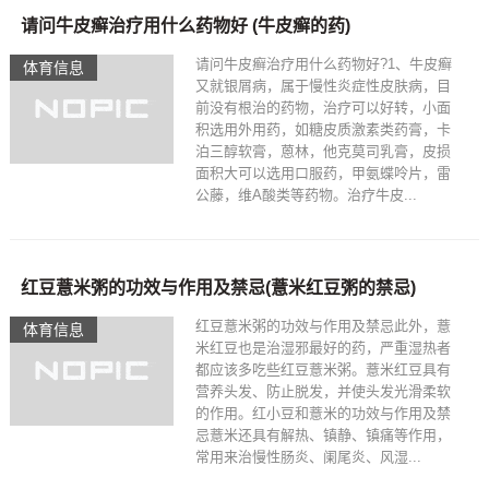
请问牛皮癣治疗用什么药物好 (牛皮癣的药)
请问牛皮癣治疗用什么药物好?1、牛皮癣
体育信息
又就银屑病，属于慢性炎症性皮肤病，目
前没有根治的药物，治疗可以好转，小面
积选用外用药，如糖皮质激素类药膏，卡
泊三醇软膏，蒽林，他克莫司乳膏，皮损
面积大可以选用口服药，甲氨蝶呤片，雷
公藤，维A酸类等药物。治疗牛皮...
红豆薏米粥的功效与作用及禁忌(薏米红豆粥的禁忌)
红豆薏米粥的功效与作用及禁忌此外，薏
体育信息
米红豆也是治湿邪最好的药，严重湿热者
都应该多吃些红豆薏米粥。薏米红豆具有
营养头发、防止脱发，并使头发光滑柔软
的作用。红小豆和薏米的功效与作用及禁
忌薏米还具有解热、镇静、镇痛等作用，
常用来治慢性肠炎、阑尾炎、风湿...