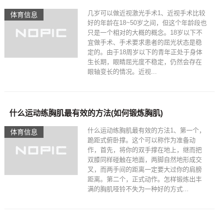
几岁可以做近视激光手术1、近视手术比较
体育信息
好的年龄在18~50岁之间，但这个年龄段也
只是一个相对的大概的概念。18岁以下不
宜做手术、手术要求患者的屈光状态是稳
定的。由于18周岁以下的青年正处于身体
生长期，眼睛屈光度不稳定，仍然会存在
眼轴变长的情况。近视...
什么运动练胸肌最有效的方法(如何锻炼胸肌)
什么运动练胸肌最有效的方法1、第一个，
体育信息
跪距式俯卧撑。这个可以称作为准备动
作，首先，将你的双手撑在地上，继而把
双膝同样碰触在地面，两脚自然地形成交
叉，而两手间的距离一定要大过你的肩膀
距离。第二个，正式动作。怎样锻炼出丰
满的胸肌哑铃不失为一种好的方式...