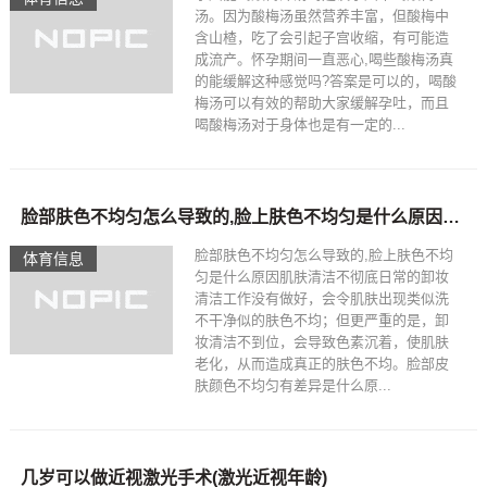
汤。因为酸梅汤虽然营养丰富，但酸梅中
含山楂，吃了会引起子宫收缩，有可能造
成流产。怀孕期间一直恶心,喝些酸梅汤真
的能缓解这种感觉吗?答案是可以的，喝酸
梅汤可以有效的帮助大家缓解孕吐，而且
喝酸梅汤对于身体也是有一定的...
脸部肤色不均匀怎么导致的,脸上肤色不均匀是什么原因(肤色不均的原因)
脸部肤色不均匀怎么导致的,脸上肤色不均
体育信息
匀是什么原因肌肤清洁不彻底日常的卸妆
清洁工作没有做好，会令肌肤出现类似洗
不干净似的肤色不均；但更严重的是，卸
妆清洁不到位，会导致色素沉着，使肌肤
老化，从而造成真正的肤色不均。脸部皮
肤颜色不均匀有差异是什么原...
几岁可以做近视激光手术(激光近视年龄)