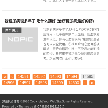
号）。北京大学第一医院北京大学第...
我糖尿病很多年了,吃什么药好 (治疗糖尿病最好的药)
我糖尿病很多年了,吃什么药好?格列齐特
体育信息
缓释片可以平稳控制全天血糖，低血糖发
生率较低，伴有心血管疾病的糖尿病患者
也可以安全使用。④格列喹酮它是目前磺
脲类口服降血糖药中唯一不受肾功能影响
的药物，故可用于肾功能受损的糖尿病患
者。糖尿病吃什么药比较好1...
‹‹
‹
14591
14592
14593
14594
14595
14596
14597
14598
14599
14600
›
››
热量贝奇体育
©
2026 Copyright Your WebSite.Some Rights Reserved.
Powered by Themes by
蜀ICP备2023012195号