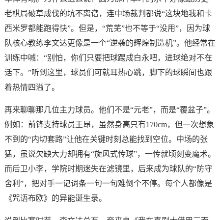
老棋局破草成伐的坑不离谱，连中场裁判都说“这块地我和卡
西米罗都能跑得快”。但是，“荒芜”也不等于“没用”，因为球
队核心教练李文达更像是一个“逆袭的辉煌制造机”。他经常在
训练中喊：“别怕，你们只要把球踢成白永吧，进球绝对不在
话下。”听到这里，球员们可就耳热心跳，脚下的球瞬间也跟
着热情四溢了。
再来聊聊那几位主力球员。他们不是“元老”，而是“覆盆子”。
例如：前锋支持球员王昂，虽然身高只有170cm，但一次想象
不到的“内切套路”让他在关键时刻总能找到空位。中场的张
猛，虽说欠缺大力却拥有“旋风式传球”，一传就顷刻变魔术。
而后卫小李，学院时期迷失在滤镜里，后来成为球队的“防守
舍利”，把对手一记词条一句一句难倒个不停。每个人都像是
《咒语布欧》的异能诞生录。