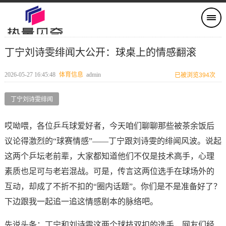
丁宁刘诗雯绯闻大公开：球桌上的情感翻滚
2026-05-27 16:45:48
体育信息
admin
已被浏览394次
丁宁刘诗雯绯闻
哎呦喂，各位乒乓球爱好者，今天咱们聊聊那些被茶余饭后
议论得激烈的“球赛情感”——丁宁跟刘诗雯的绯闻风波。说起
这两个乒坛老前辈，大家都知道他们不仅是技术高手，心理
素质也足可与老岩混战。可是，传言这两位选手在球场外的
互动，却成了不折不扣的“圈内话题”。你们是不是准备好了？
下边跟我一起追一追这情感剧本的脉络吧。
先说头条：丁宁和刘诗雯这两个球技双扣的选手，网友们经