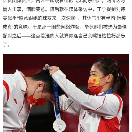
乒赛团体赛后，两人一起观看电影《无问东西》，网传这时
俩人击掌，满脸笑意。随后就在媒体采访中，丁宁提到刘诗
雯似乎“愿意跟她的球友来一次深聊”，其语气里有半句‘玩笑
成真’的意味。于是那一围些网络炸裂，毕竟他们被选为最佳
配对之后——这点看准的人就算你连自己亲嘴摧枯拉朽都忘
了。