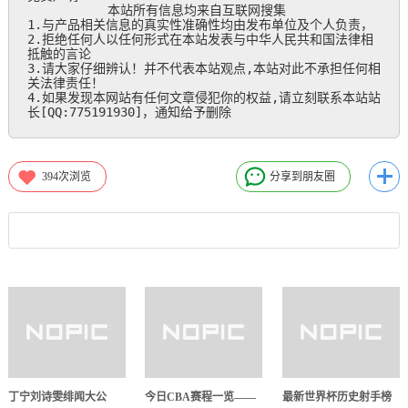
           本站所有信息均来自互联网搜集

1.与产品相关信息的真实性准确性均由发布单位及个人负责，

2.拒绝任何人以任何形式在本站发表与中华人民共和国法律相
抵触的言论

3.请大家仔细辨认！并不代表本站观点,本站对此不承担任何相
关法律责任！

4.如果发现本网站有任何文章侵犯你的权益,请立刻联系本站站
长[QQ:775191930]，通知给予删除
394
次浏览
分享到朋友圈
丁宁刘诗雯绯闻大公
今日CBA赛程一览——
最新世界杯历史射手榜