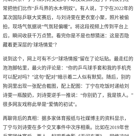
常把他们比作“乒乓界的水木明奴”。有人说，丁宁在2022年的
某次国际乒联大奖赛后，与刘诗雯在更衣室小聚，照片被偷
拍，现场气氛据说“气氛轻偏暖”。将这段视频上传到平台上
后，瞬间收获千万点赞。看完你是不是也想猜迷：这是否隐
藏着更深层的‘球场情爱’？
说到这个，网上可有不少“球场情报”留在了论坛贴。最走红的
泡泡脚帖里，最火的评论是：“你的乒乓球手套和我的手机壳
可以配对吗？”这句“配对”暗示着二人似有默契。随后，别的
狗洞里出现一张配合截图，配上配图：丁宁在吃饭时递给刘
诗雯一瓶酸奶，刘诗雯逆手一推说：“你别奶了，我是铁人。”
很多网友戏称此举是“爱情的初试”。
再聊背后的真相：据多家体育报纸与社媒博主的资料显示，
丁宁与刘诗雯在多个交叉事件中次序相乘。比如在2019年世