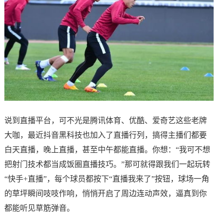
说到直播平台，可不光是腾讯体育、优酷、爱奇艺这些老牌
大咖，最近抖音黑科技也加入了直播行列，搞得主播们都要
白天直播，晚上直播，甚至中午都能直播。你想：“我可不想
把射门技术都当成饭圈直播技巧。”那可就得跟我们一起玩转
“快手+直播”，每个球员都按下“直播我来了”按钮，球场一角
的草坪瞬间吱吱作响，悄悄开启了周边连动声效，逼真到你
都能听见草筋弹音。