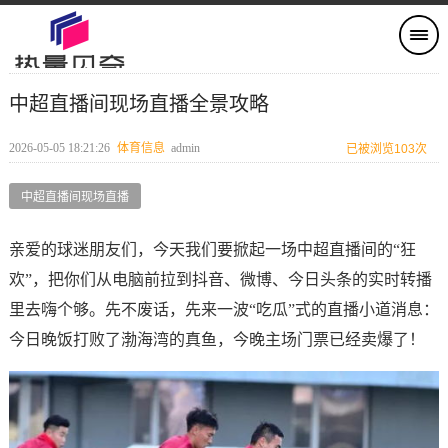
中超直播间现场直播全景攻略
2026-05-05 18:21:26
体育信息
admin
已被浏览103次
中超直播间现场直播
亲爱的球迷朋友们，今天我们要掀起一场中超直播间的“狂
欢”，把你们从电脑前拉到抖音、微博、今日头条的实时转播
里去嗨个够。先不废话，先来一波“吃瓜”式的直播小道消息：
今日晚饭打败了渤海湾的真鱼，今晚主场门票已经卖爆了！