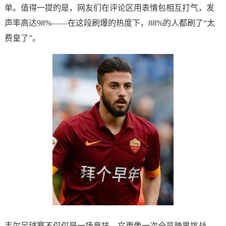
单。值得一提的是，网友们在评论区用表情包相互打气，发
声率高达98%——在这段刷爆的热度下，88%的人都刷了“太
费皇了”。
韦尔足球赛不仅仅是一场竞技，它更像一次全员跨界挑战。