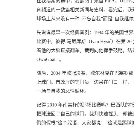
在我摸索的途中，我翻阅了来自 FIFA、UEFA、BBC
育频道的十数篇相关新闻与史料。看完后，我
球场上从来没有一种“不忘自我”而是“自我继续
先说说最早一次经典案例：1994 年的美国世界杯，在
比赛中，彼得-马尼库斯（Ivan Hysić）在
着他的大脑直接翻车。裁判向他挥手鼓励，结果像
OwnGoal-1。
随后，2004 年欧冠决赛，欧尔林克在巴塞
上球门。市政厅的守门员一边呆在门口一样，
一场与自我的恶性循环。
记得 2010 年南美杯的那场比赛吗？巴西队
把球送回了自己的球门。裁判快速摇头，却被
倒的假根”这个咒语，大家都说：“这就是踢球