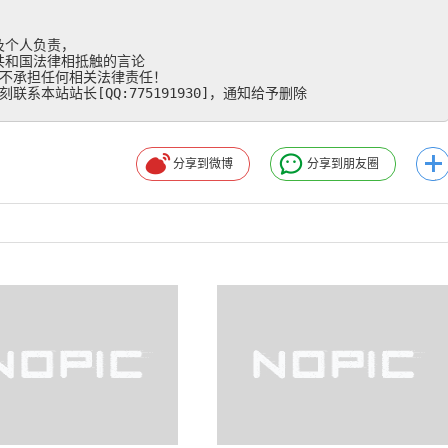
个人负责，

和国法律相抵触的言论

不承担任何相关法律责任！

系本站站长[QQ:775191930]，通知给予删除
分享到微博
分享到朋友圈