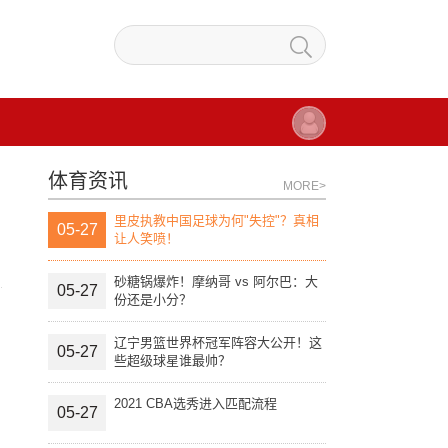
体育资讯
MORE>
里皮执教中国足球为何"失控"？真相
05-27
让人笑喷！
砂糖锅爆炸！摩纳哥 vs 阿尔巴：大
05-27
份还是小分？
辽宁男篮世界杯冠军阵容大公开！这
05-27
些超级球星谁最帅？
2021 CBA选秀进入匹配流程
05-27