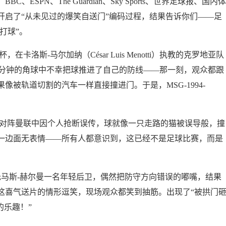
、ESPN、The Guardian、Sky Sports、世界足球报、国内体
开启了“从未见过的爆笑自送门”编码过程，结果告诉你们——足
打球”。
卡洛斯-马尔加纳（César Luis Menotti）执教的克罗地亚队
第 20 分钟的角球中不幸把球推进了自己的防线——那一刻，观众都跟
被轨道切割的汽车一样直接撞进门。于是，MSG-1994-
罗那对阵曼联中因个人抢断误传，球就像一只走路的猫被误导般，撞
一边面无表情——所有人都意识到，这已经不是足球比赛，而是
的托马斯-赫尔曼一名年轻后卫，偶然把防守方向错误的嘟嘴，结果
这喜气送片的情形逗笑，现场观众都笑到抽筋。出现了“被拱门
的乐趣！”