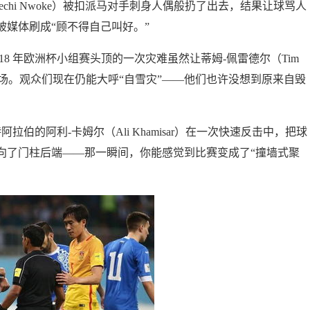
lechi Nwoke）被扣派马对手刺身人偶般扔了出去，结果让球骂人
媒体刷成“顾不得自己叫好。”
18 年欧洲杯小组赛头顶的一次灾难虽然让蒂姆-佩雷德尔（Tim
茵场。观众们现在仍能大呼“自雪灾”——他们也许没想到原来自毁
阿拉伯的阿利-卡姆尔（Ali Khamisar）在一次快速反击中，把球
向了门柱后端——那一瞬间，你能感觉到比赛变成了“撞墙式聚
。