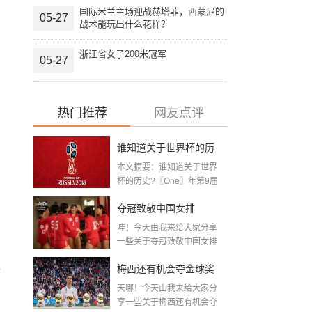
国际米兰主场迎战赫塔菲，西蒙尼的
05-27
战术能玩出什么花样？
浙江省女子200米冠军
05-27
热门推荐
网友点评
谁知道关于世界杯的历
本文摘要：谁知道关于世界
史 「十二月四号世界杯
杯的历史?〖One〗年第9届
世界杯赛—主办...
比赛时间」
夺冠致敬中国女排
哇！今天由我来给大家分享
〖2020关于电影 夺冠 观
一些关于夺冠致敬中国女排
〖2020关于电影...
后感心得体会范文精选5
砸
梅西还有机会夺金球奖
篇〗
天哪！今天由我来给大家分
〖梅老七什么梗〗
享一些关于梅西还有机会夺