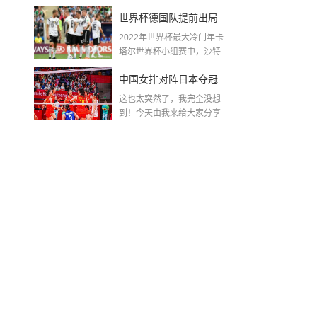
金球奖〖梅老七什么梗...
世界杯德国队提前出局
2022年世界杯最大冷门年卡
吗,2018年世界杯德国战
塔尔世界杯小组赛中，沙特
队2...
绩
中国女排对阵日本夺冠
这也太突然了，我完全没想
了吗〖中国女排3 0复仇
到！今天由我来给大家分享
一些关于中国女排对阵...
日本夺冠是哪一年〗