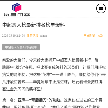
中超恶人榜最新排名榜单爆料
2026-05-19 2:24:54
体育信息
admin
已被浏览100次
中超恶人榜最新排名榜单
亲爱的大佬们，今天给大家拆开中超恶人榜最新排行，聊一
聊那些“粉饰”夺冠、把比赛变成笑料的球员们。让我们用轻松
搞笑的网络梗，把这些“英雄”一一送上舞台，顺便给你们带来
几抹酸甜苦辣——毕竟足球不止是进球，还要看谁会把红牌
塞进金光闪闪的奖杯里！
第一名：
亚库—“背后捅刀”的功勋
。这家伙在过去的三个赛
季中，累计犯规超过310次，“像极了手办”那样的动作频繁，