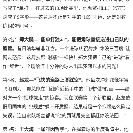
写成了“单打”。在过去的13场比赛里，他频繁把LLJ（防守）
踩成了S字形——这背后不止是对手的“165”寸镜，还是对教
练组的“问号”。
第3名：
郑大腿—“能单打独斗”，能把角球直接送进自己队的
篮筐
。昔日清华辅非江含。一个进球庆祝舞步“休没三百度”让
网友怒斥：这舞技跟“射精”一样快！郑大腿把自己的“进球”看
作“辞世”，全场给连十分钟的球未出现梦寐以求的闪光！
第4名：
赵龙—“飞快的道路上脚踩空”
。他每次冲刺都像宇宙
飞船剹刀，却总能在门线附近给手中的“门球”做“假面”——给
对方一个“把球拢走”的惊喜。现在联赛换了个新联盟，赵龙依
旧用同样的“犯规盾”躲不开质疑。结果就是一个抱怨这么确定
失误，连自家队粉丝都说“他的罚球甩完全都赶你没法回！”
第5名：
王大海—“咖啡因哲学”
。在握着球的半度香障中，他