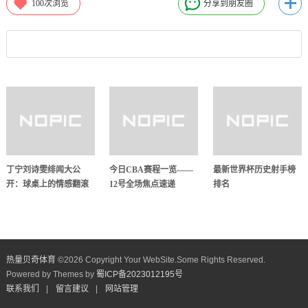
100
次浏览
分享到朋友圈
丁宁刘诗雯绯闻大公
今日CBA赛程一览——
最新世界杯历史射手榜
开：球桌上的情感翻滚
12号全场焦点速递
排名
热量贝奇体育
©
2026 Copyright Your WebSite.Some Rights Reserved.
Powered by Themes by
蜀ICP备2023012195号
联系我们
|
留言建议
|
网站管理