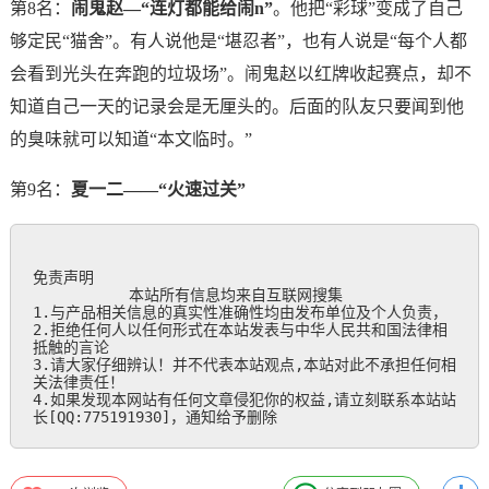
第8名：
闹鬼赵—“连灯都能给闹n”
。他把“彩球”变成了自己
够定民“猫舍”。有人说他是“堪忍者”，也有人说是“每个人都
会看到光头在奔跑的垃圾场”。闹鬼赵以红牌收起赛点，却不
知道自己一天的记录会是无厘头的。后面的队友只要闻到他
的臭味就可以知道“本文临时。”
第9名：
夏一二——“火速过关”
免责声明

           本站所有信息均来自互联网搜集

1.与产品相关信息的真实性准确性均由发布单位及个人负责，

2.拒绝任何人以任何形式在本站发表与中华人民共和国法律相
抵触的言论

3.请大家仔细辨认！并不代表本站观点,本站对此不承担任何相
关法律责任！

4.如果发现本网站有任何文章侵犯你的权益,请立刻联系本站站
长[QQ:775191930]，通知给予删除