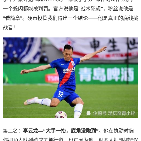
一个躲闪都能被判罚。官方说他是“战术犯规”，粉丝说他是
“看简章”。硬币投掷我们得出一个结论——他是真正的底线挑
战者！
第二名：
李云龙—“大手一抬，底角没瞅到”
。他在执勤时偏
偏把10人队列磕成了单行道，也正因为他，很多人把“站岗”误