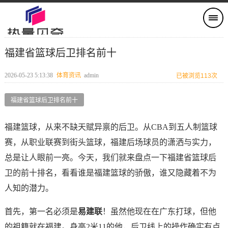
福建省篮球后卫排名前十
2026-05-23 5:13:38
体育资讯
admin
已被浏览113次
福建省篮球后卫排名前十
福建篮球，从来不缺天赋异禀的后卫。从CBA到五人制篮球
赛，从职业联赛到街头篮球，福建后场球员的潇洒与实力，
总是让人眼前一亮。今天，我们就来盘点一下福建省篮球后
卫的前十排名，看看谁是福建篮球的骄傲，谁又隐藏着不为
人知的潜力。
首先，第一名必须是
易建联
！虽然他现在在广东打球，但他
的祖籍就在福建。身高2米11的他，后卫线上的操作确实有点