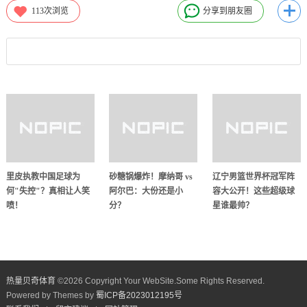
113
次浏览
分享到朋友圈
里皮执教中国足球为
砂糖锅爆炸！摩纳哥 vs
辽宁男篮世界杯冠军阵
何"失控"？真相让人笑
阿尔巴：大份还是小
容大公开！这些超级球
喷！
分？
星谁最帅？
热量贝奇体育
©
2026 Copyright Your WebSite.Some Rights Reserved.
Powered by Themes by
蜀ICP备2023012195号