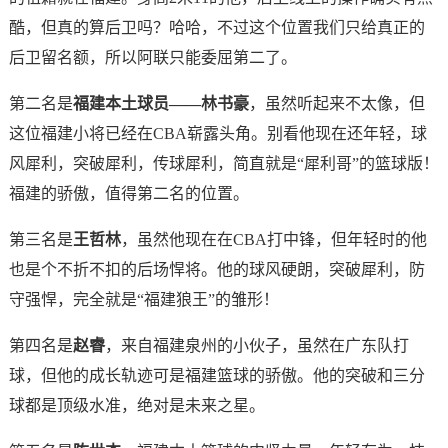
酷，但真的算后卫吗？哈哈，不过这个位置我们只给真正的
后卫留名额，所以阿联只能委屈第二了。
第二名是
福建本土球员——林书豪
，虽然听起来不太像，但
这位福建小将已经在CBA崭露头角。别看他现在还年轻，球
风犀利，突破犀利，传球犀利，简直就是“犀利哥”的篮球版！
福建的骄傲，值得第二名的位置。
第三名是
王哲林
，虽然他现在在CBA打中锋，但年轻时的他
也是个不折不扣的后场悍将。他的球风硬朗，突破犀利，防
守强悍，完全就是“福建狼王”的雏形！
第四名是
赵睿
，来自福建泉州的小伙子，虽然在广东队打
球，但他的成长轨迹可是福建篮球的骄傲。他的突破和三分
球都是顶级水准，绝对是未来之星。