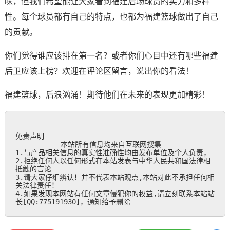
味，但我们希望能让大家看到福建后场球员的实力和多样
性。每个球员都有自己的特点，也都为福建篮球做出了自己
的贡献。
你们觉得谁应该排在第一名？或者你们心目中还有哪些福建
后卫应该上榜？欢迎在评论区留言，说出你的看法！
福建篮球，后浪汹涌！期待他们在未来的表现更加精彩！
免责声明

           本站所有信息均来自互联网搜集

1.与产品相关信息的真实性准确性均由发布单位及个人负责，

2.拒绝任何人以任何形式在本站发表与中华人民共和国法律相
抵触的言论

3.请大家仔细辨认！并不代表本站观点,本站对此不承担任何相
关法律责任！

4.如果发现本网站有任何文章侵犯你的权益,请立刻联系本站站
长[QQ:775191930]，通知给予删除