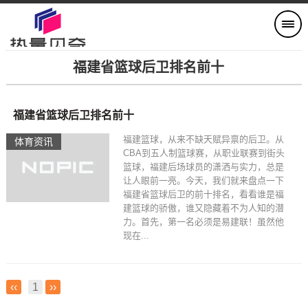
福建省篮球后卫排名前十
福建省篮球后卫排名前十
福建篮球，从来不缺天赋异禀的后卫。从
体育资讯
CBA到五人制篮球赛，从职业联赛到街头
篮球，福建后场球员的潇洒与实力，总是
让人眼前一亮。今天，我们就来盘点一下
福建省篮球后卫的前十排名，看看谁是福
建篮球的骄傲，谁又隐藏着不为人知的潜
力。首先，第一名必须是易建联！虽然他
现在...
‹‹
1
››