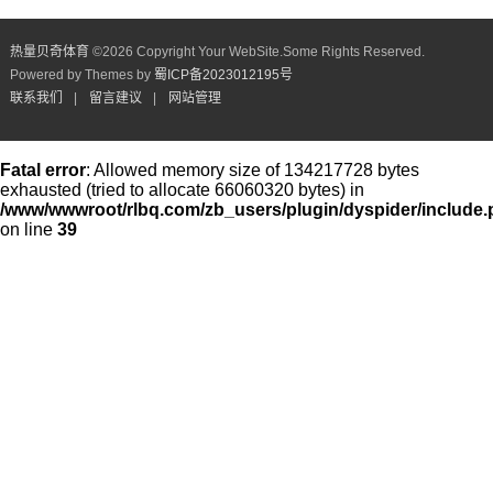
热量贝奇体育
©
2026 Copyright Your WebSite.Some Rights Reserved.
Powered by Themes by
蜀ICP备2023012195号
联系我们
|
留言建议
|
网站管理
Fatal error
: Allowed memory size of 134217728 bytes
exhausted (tried to allocate 66060320 bytes) in
/www/wwwroot/rlbq.com/zb_users/plugin/dyspider/include
on line
39