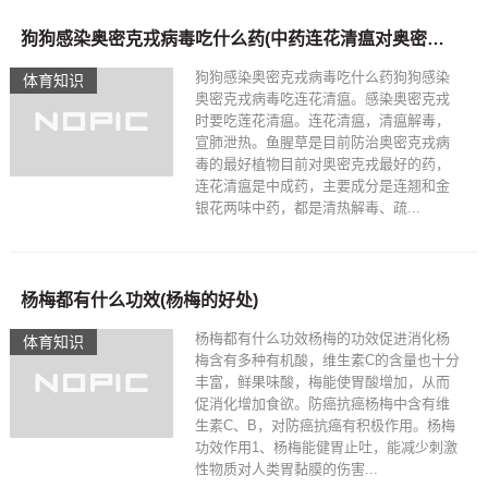
狗狗感染奥密克戎病毒吃什么药(中药连花清瘟对奥密克戎有效)
狗狗感染奥密克戎病毒吃什么药狗狗感染
体育知识
奥密克戎病毒吃连花清瘟。感染奥密克戎
时要吃莲花清瘟。连花清瘟，清瘟解毒，
宣肺泄热。鱼腥草是目前防治奥密克戎病
毒的最好植物目前对奥密克戎最好的药，
连花清瘟是中成药，主要成分是连翘和金
银花两味中药，都是清热解毒、疏...
杨梅都有什么功效(杨梅的好处)
杨梅都有什么功效杨梅的功效促进消化杨
体育知识
梅含有多种有机酸，维生素C的含量也十分
丰富，鲜果味酸，梅能使胃酸增加，从而
促消化增加食欲。防癌抗癌杨梅中含有维
生素C、B，对防癌抗癌有积极作用。杨梅
功效作用1、杨梅能健胃止吐，能减少刺激
性物质对人类胃黏膜的伤害...