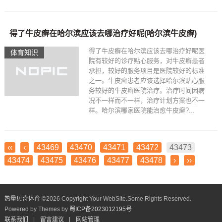
得了牛皮癣在哈尔滨应该去哪治疗好呢(哈尔滨牛皮癣)
得了牛皮癣在哈尔滨应该去哪治疗好呢医
体育知识
院有较好的诊疗贴心服务，对牛皮癣患者
承担，较好的服务项目是医院较好的标准
之一。牛皮癣患者应该选择哈尔滨贴心服
务较好的牛皮癣医院治疗。治疗时间因病
况不一样而不一样，治疗计划方案也不一
样。哈尔滨哪家医院能治愈牛皮癣?...
‹‹
‹
43469
43470
43471
43472
43473
43474
43475
43476
43477
43478
›
››
热量贝奇体育
©
2026 Copyright Your WebSite.Some Rights Reserved.
Powered by Themes by
蜀ICP备2023012195号
联系我们
|
留言建议
|
网站管理