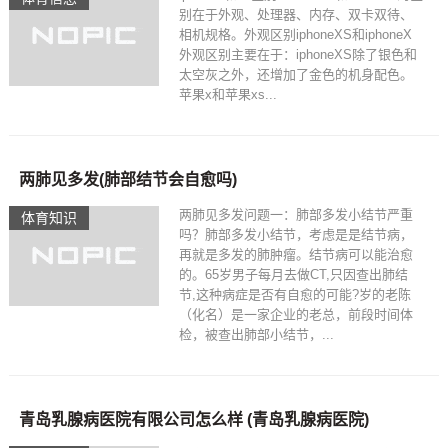
别在于外观、处理器、内存、双卡双待、
相机规格。外观区别iphoneXS和iphoneX
外观区别主要在于：iphoneXS除了银色和
太空灰之外，还增加了金色的机身配色。
苹果x和苹果xs...
两肺见多发(肺部结节会自愈吗)
两肺见多发问题一：肺部多发小结节严重
体育知识
吗？肺部多发小结节，考虑是是结节病，
再就是多发的肺肿瘤。结节病可以能治愈
的。65岁男子每月去做CT,只因查出肺结
节,这种病症是否有自愈的可能?岁的老陈
（化名）是一家企业的老总，前段时间体
检，被查出肺部小结节，...
青岛乳腺病医院有限公司怎么样 (青岛乳腺病医院)