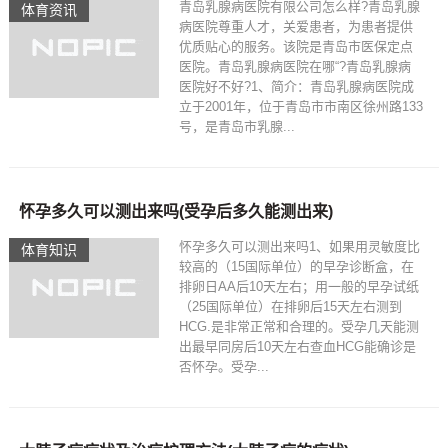
青岛乳腺病医院有限公司怎么样?青岛乳腺
体育资讯
病医院尊重人才，关爱患者，为患者提供
优质贴心的服务。该院是青岛市医保定点
医院。青岛乳腺病医院在哪“?青岛乳腺病
医院好不好?1、简介：青岛乳腺病医院成
立于2001年，位于青岛市市南区徐州路133
号，是青岛市乳腺...
怀孕多久可以测出来吗(受孕后多久能测出来)
怀孕多久可以测出来吗1、如果用灵敏度比
体育知识
较高的（15国际单位）的早孕诊断盒，在
排卵日AA后10天左右；用一般的早孕试纸
（25国际单位）在排卵后15天左右测到
HCG.是非常正常和合理的。受孕几天能测
出最早同房后10天左右查血HCG能确诊是
否怀孕。受孕...