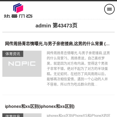
admin 第43473页
网传周扬青恋情曝光,与男子亲密搂肩,这男的什么背景 (罗昊个人简介)
网传周扬青恋情曝光,与男子亲密搂肩,这男
体育资讯
的什么背景?1、周扬青说，自己喜欢罗
昊，就是因为对方有内涵，觉得这个男孩
子非常不错，绝对不起为了对方的半块蛋
糕。无论如何，在经历了风风雨雨以后，
能够再次相信爱情，遇到一个心动的人并
不容易，所以作为吃瓜群众的我...
iphonex和xs区别(iphonex和xs区别)
iphonex和xs区别iPhoneXS和iPhoneX的区
体育信息