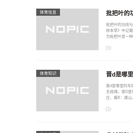
体育信息
批把叶的
批把叶的功效与
修本草》中记载
为枇杷叶是一种
体育知识
晋d是哪里
晋d是哪里的车
无规律。晋D是
庄、冀B：唐山