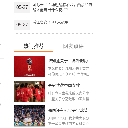
国际米兰主场迎战赫塔菲，西蒙尼的
05-27
战术能玩出什么花样？
浙江省女子200米冠军
05-27
热门推荐
网友点评
0
谁知道关于世界杯的历
本文摘要：谁知道关于世界
史 「十二月四号世界杯
杯的历史?〖One〗年第9届
世界杯赛—主办...
比赛时间」
的
夺冠致敬中国女排
哇！今天由我来给大家分享
〖2020关于电影 夺冠 观
一些关于夺冠致敬中国女排
3
〖2020关于电影...
后感心得体会范文精选5
梅西还有机会夺金球奖
篇〗
天哪！今天由我来给大家分
〖梅老七什么梗〗
享一些关于梅西还有机会夺