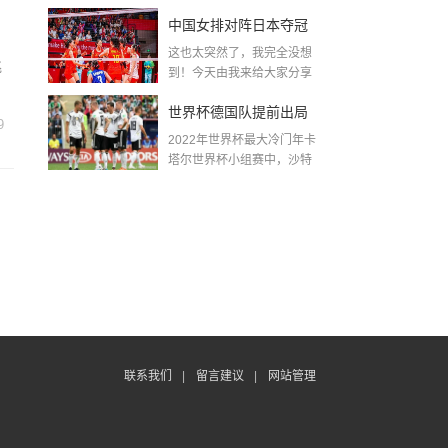
金球奖〖梅老七什么梗...
中国女排对阵日本夺冠
到
这也太突然了，我完全没想
了吗〖中国女排3 0复仇
兆
到！今天由我来给大家分享
一些关于中国女排对阵...
日本夺冠是哪一年〗
世界杯德国队提前出局
9
2022年世界杯最大冷门年卡
吗,2018年世界杯德国战
塔尔世界杯小组赛中，沙特
队2...
绩
联系我们
|
留言建议
|
网站管理