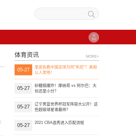
体育资讯
MORE>
里皮执教中国足球为何"失控"？真相
05-27
让人笑喷！
砂糖锅爆炸！摩纳哥 vs 阿尔巴：大
05-27
份还是小分？
辽宁男篮世界杯冠军阵容大公开！这
05-27
些超级球星谁最帅？
6
2021 CBA选秀进入匹配流程
05-27