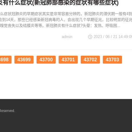
炎有什么症状(新冠肺部感染的症状有哪些症状)
么症状冠肺炎的早期症状其实是非常容易分辨的，新冠肺炎的潜伏期一般有4
会到14天，那些已经感染新冠病毒的人，会出现几个早期征兆，比较明显的征
嗅觉丧失以及结膜炎等等。新冠肺炎有什么症状?头晕：发热、呼吸困...
admin
2023 / 06 / 21 14:49:0
3698
43699
43700
43701
43702
43703
Reserved.