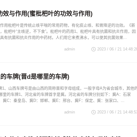
功效与作用(蜜枇杷叶的功效与作用)
作用枇杷叶是传统止咳平喘的常用药物，有化痰止咳、和胃降逆的功效。《新
，枇杷叶“主咳逆，不下食”。枇杷叶的药用1、枇杷叶具有抗菌和抗炎作用，因
具有抗菌和抗炎作用的中药材。人们用它来煮沸水，可以使其抗菌效果...
admin
2023 / 06 / 21 14:48:2
的车牌(晋d是哪里的车牌)
牌1、山西车牌号是由山西的简称晋和字母组成，一般字母A为省会城市，其他
哪里的车牌1、河北省的车牌首字是冀。河北省的车牌分别如下：冀A：石家
、冀C：秦皇岛、冀D：邯郸、冀E：邢台、冀F：保定、冀：张家口、...
admin
2023 / 06 / 21 14:48:5