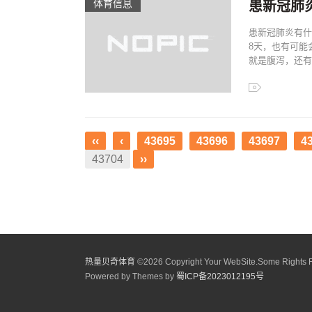
体育信息
患新冠肺
患新冠肺炎有什
8天，也有可能
就是腹泻，还有
‹‹
‹
43695
43696
43697
4
43704
››
热量贝奇体育
©
2026 Copyright Your WebSite.Some Rights 
Powered by Themes by
蜀ICP备2023012195号