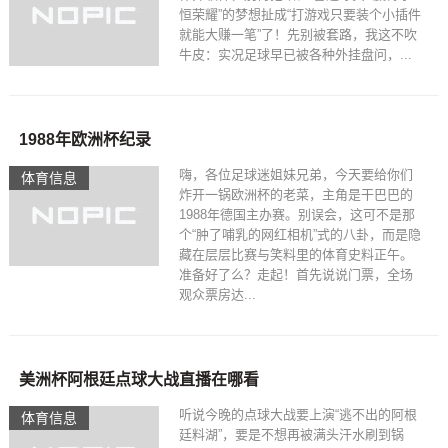
恒荣耀”的梦想扯成“打游戏只要装个小插件
就能大赚一笔”了！先别被套路，我这不吹
牛皮：实况足球早已被各种外挂盘问，...
1988年欧洲杯纪录
嗨，各位足球迷姐妹兄弟，今天要给你们
体育信息
炸开一锅欧洲杯的老菜，主角是干巴巴的
1988年德国主办赛。别误会，这可不是那
个“肿了哺乳的网红相机”式的八卦，而是隐
藏在层层比赛与笑料里的体育史料正午。
准备好了么？走起！首先说说门票，全场
观众票房达...
美洲杯阿根廷点球大战直播在哪看
听说今晚的点球大战要上演“逃不出的阿根
体育信息
廷料湖”，要是不想再被满头汗水刷到锅