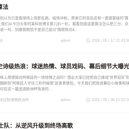
算法
别以为只是看球场上背影乱跑、临场冲刺，原来它的背后还有一套骇客级的“算
让我们从今日头条的某科技博主那儿扒一扒，看看到底这套算法怎么把三分、点
说一句，别跟我抱怨不是自己逛过“围观热点&...
法
admin
2026 / 05 / 17 22:43:5
史诗级热浪：球迷热情、球员戏码、幕后细节大曝
味上周德国对阿根廷的一场惊悚之战吗？想必大家已经把自己揉成“世界冠军”
圈刷到“阿根廷人守住三秒的秘密”这类表情包。今天我们把放进幕后小故事和
印在这一篇追逐欧洲杯热浪的...
诗巨制沸腾欧洲杯
admin
2026 / 05 / 06 15:02:1
勇士队：从逆风升级到终场高歌