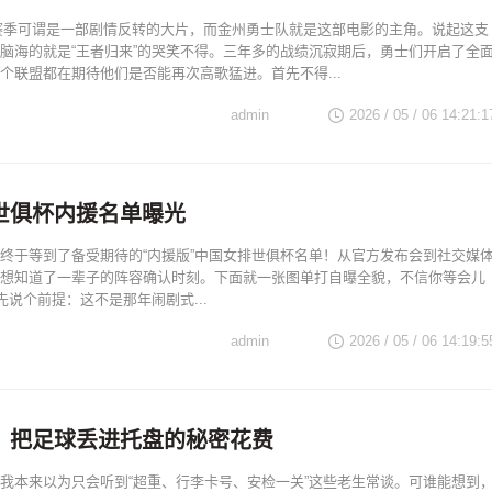
BA赛季可谓是一部剧情反转的大片，而金州勇士队就是这部电影的主角。说起这支
脑海的就是“王者归来”的哭笑不得。三年多的战绩沉寂期后，勇士们开启了全
个联盟都在期待他们是否能再次高歌猛进。首先不得...
admin
2026 / 05 / 06 14:21:1
世俱杯内援名单曝光
终于等到了备受期待的“内援版”中国女排世俱杯名单！从官方发布会到社交媒
想知道了一辈子的阵容确认时刻。下面就一张图单打自曝全貌，不信你等会儿
先说个前提：这不是那年闹剧式...
admin
2026 / 05 / 06 14:19:5
：把足球丢进托盘的秘密花费
我本来以为只会听到“超重、行李卡号、安检一关”这些老生常谈。可谁能想到