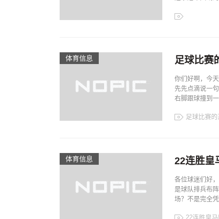
体育信息
足球比赛
你们好啊，今天
先先点滴说一句
右脚跟球撞到一
足球比赛的
体育信息
22连胜
各位球迷们好，今
是球队排兵布阵
场？不是完全凭
22连胜皇