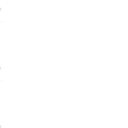
3
5
3