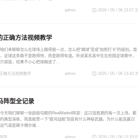
admin
2026 / 05 / 06 13:57:3
的正确方法视频教学
咱们来聊聊怎么在球场上踢得狠一点，怎么把“踢球”变成“拍照打卡”的级别。首
，足球这条路不是跑得快，而是跑得有道。听说某名高中生在校园足球赛中，
只袋鼠，结果不小心把球踢进了...
正确方法视频教学
admin
2026 / 05 / 06 13:42:3
皇马阵型全记录
天咱们聊聊一张超级勾眼的RealMadrid阵容：这22连胜期的每一次上场，都
的典型演练，简直能赞一下“银河战舰”到底有什么神秘武器。为什么能连赢22
运气或是踢卡偶尔端...
马阵型
admin
2026 / 05 / 06 13:10:0