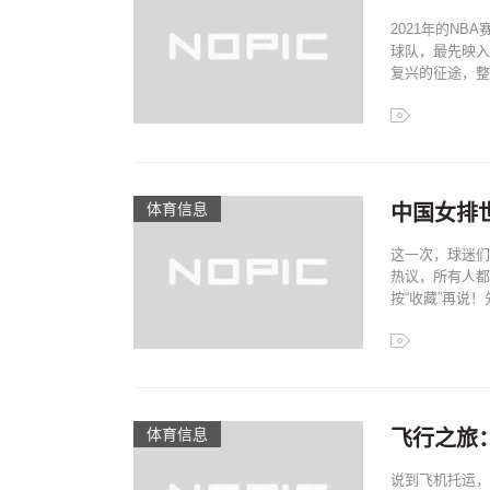
2021年的N
球队，最先映入
复兴的征途，整
体育信息
中国女排
这一次，球迷们
热议，所有人都
按“收藏”再说！
体育信息
飞行之旅
说到飞机托运，