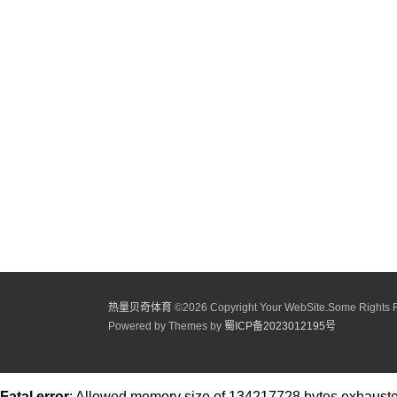
热量贝奇体育
©
2026 Copyright Your WebSite.Some Rights 
Powered by Themes by
蜀ICP备2023012195号
Fatal error
: Allowed memory size of 134217728 bytes exhausted