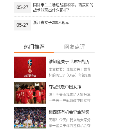
国际米兰主场迎战赫塔菲，西蒙尼的
05-27
战术能玩出什么花样？
浙江省女子200米冠军
05-27
热门推荐
网友点评
谁知道关于世界杯的历
本文摘要：谁知道关于世界
史 「十二月四号世界杯
杯的历史?〖One〗年第9届
世界杯赛—主办...
比赛时间」
夺冠致敬中国女排
哇！今天由我来给大家分享
〖2020关于电影 夺冠 观
一些关于夺冠致敬中国女排
〖2020关于电影...
后感心得体会范文精选5
梅西还有机会夺金球奖
篇〗
天哪！今天由我来给大家分
〖梅老七什么梗〗
享一些关于梅西还有机会夺