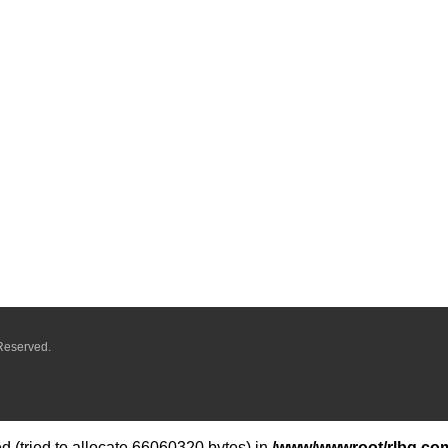
Reserved.
 (tried to allocate 66060320 bytes) in
/www/wwwroot/rlbq.com