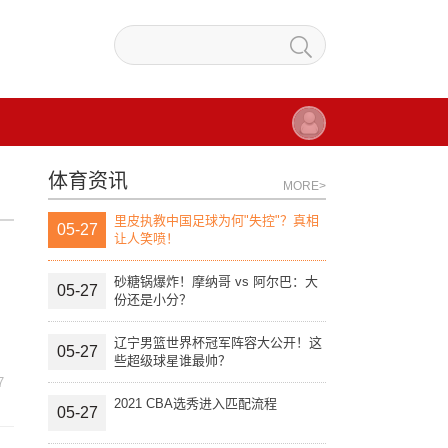
体育资讯
MORE>
里皮执教中国足球为何"失控"？真相
05-27
让人笑喷！
砂糖锅爆炸！摩纳哥 vs 阿尔巴：大
05-27
份还是小分？
辽宁男篮世界杯冠军阵容大公开！这
05-27
些超级球星谁最帅？
7
2021 CBA选秀进入匹配流程
05-27