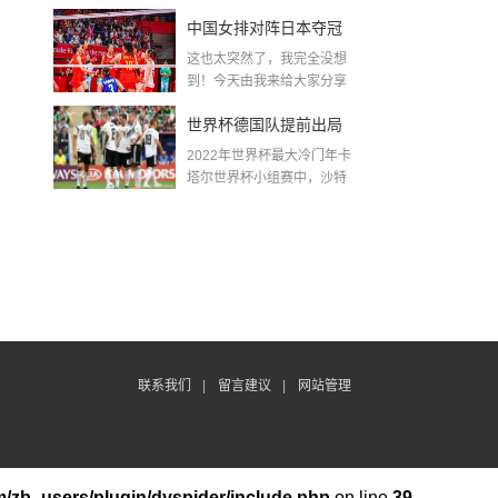
金球奖〖梅老七什么梗...
中国女排对阵日本夺冠
这也太突然了，我完全没想
了吗〖中国女排3 0复仇
到！今天由我来给大家分享
一些关于中国女排对阵...
日本夺冠是哪一年〗
世界杯德国队提前出局
2022年世界杯最大冷门年卡
吗,2018年世界杯德国战
塔尔世界杯小组赛中，沙特
队2...
绩
联系我们
|
留言建议
|
网站管理
/zb_users/plugin/dyspider/include.php
on line
39