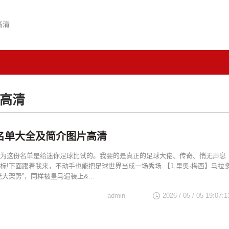
高清
高清
名单大全及简介图片高清
为这份名单是给迷你足球比试的。我要的是真正的足球大佬、传奇、悄无声息
标!下面跟着我来，不动手也能把足球世界当成一场秀场.【1.里奥·梅西】马拉
大架势”，同样被皇马逼装上&...
admin
2026 / 05 / 05 19:07:1
大全及简介图片高清