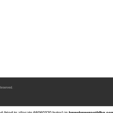
Reserved.
 (tried to allocate 66060320 bytes) in
/www/wwwroot/rlbq.com