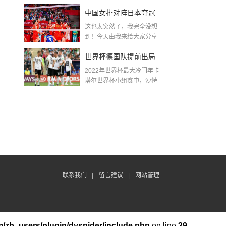
金球奖〖梅老七什么梗...
中国女排对阵日本夺冠
这也太突然了，我完全没想
了吗〖中国女排3 0复仇
到！今天由我来给大家分享
一些关于中国女排对阵...
日本夺冠是哪一年〗
世界杯德国队提前出局
2022年世界杯最大冷门年卡
吗,2018年世界杯德国战
塔尔世界杯小组赛中，沙特
队2...
绩
联系我们
|
留言建议
|
网站管理
/zb_users/plugin/dyspider/include.php
on line
39