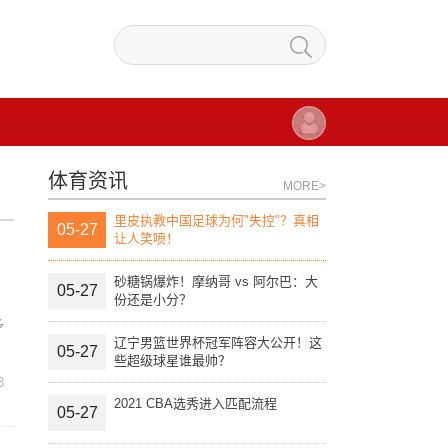
体育资讯
MORE>
里皮执教中国足球为何"失控"？真相
05-27
让人笑喷！
砂糖锅爆炸！摩纳哥 vs 阿尔巴：大
05-27
份还是小分？
多
辽宁男篮世界杯冠军阵容大公开！这
05-27
些超级球星谁最帅？
3
2021 CBA选秀进入匹配流程
05-27