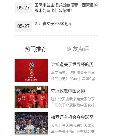
国际米兰主场迎战赫塔菲，西蒙尼的
05-27
战术能玩出什么花样？
浙江省女子200米冠军
05-27
热门推荐
网友点评
谁知道关于世界杯的历
本文摘要：谁知道关于世界
史 「十二月四号世界杯
杯的历史?〖One〗年第9届
世界杯赛—主办...
比赛时间」
夺冠致敬中国女排
哇！今天由我来给大家分享
〖2020关于电影 夺冠 观
一些关于夺冠致敬中国女排
〖2020关于电影...
后感心得体会范文精选5
梅西还有机会夺金球奖
篇〗
天哪！今天由我来给大家分
〖梅老七什么梗〗
享一些关于梅西还有机会夺