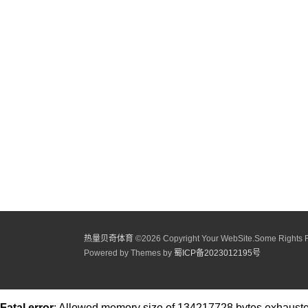
热量贝奇体育
©
2026 Copyright Your WebSite.Some Rights 
Powered by Themes by
蜀ICP备2023012195号
Fatal error
: Allowed memory size of 134217728 bytes exhausted