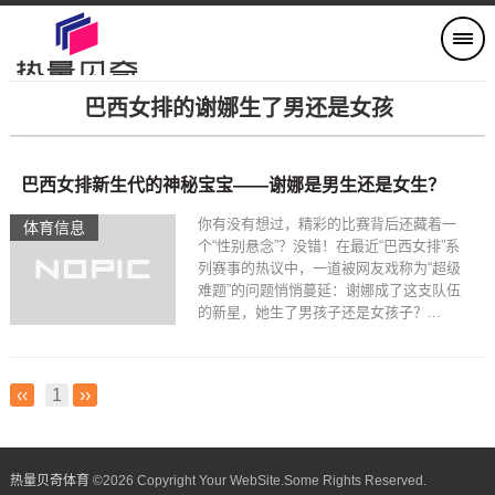
巴西女排的谢娜生了男还是女孩
巴西女排新生代的神秘宝宝——谢娜是男生还是女生？
你有没有想过，精彩的比赛背后还藏着一
体育信息
个“性别悬念”？没错！在最近“巴西女排”系
列赛事的热议中，一道被网友戏称为“超级
难题”的问题悄悄蔓延：谢娜成了这支队伍
的新星，她生了男孩子还是女孩子？...
‹‹
1
››
热量贝奇体育
©
2026 Copyright Your WebSite.Some Rights Reserved.