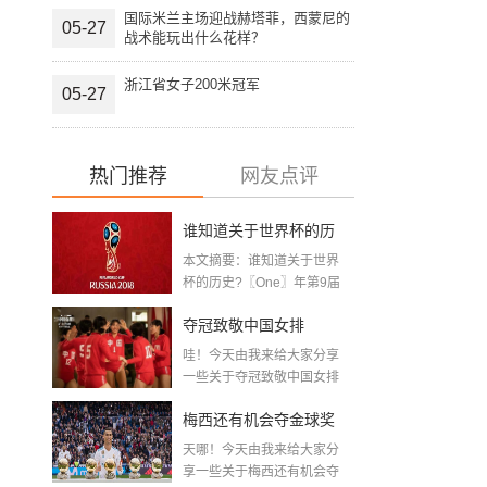
国际米兰主场迎战赫塔菲，西蒙尼的
05-27
战术能玩出什么花样？
浙江省女子200米冠军
05-27
热门推荐
网友点评
谁知道关于世界杯的历
本文摘要：谁知道关于世界
史 「十二月四号世界杯
杯的历史?〖One〗年第9届
世界杯赛—主办...
比赛时间」
夺冠致敬中国女排
哇！今天由我来给大家分享
〖2020关于电影 夺冠 观
一些关于夺冠致敬中国女排
〖2020关于电影...
后感心得体会范文精选5
梅西还有机会夺金球奖
篇〗
天哪！今天由我来给大家分
〖梅老七什么梗〗
享一些关于梅西还有机会夺