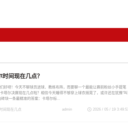
尔时间现在几点？
们好呀！今天不聊球员进球、教练布阵，而要聊一个最能让赛前粉丝小手提笔
卡塔尔决赛现在几点啦？相信今天睡得不够穿上球衣摇晃了，或许还在犹豫“叫
给砖块一条最精准的答案：卡塔尔标...
时间现在几点
admin
2026 / 05 / 19 3:49:5