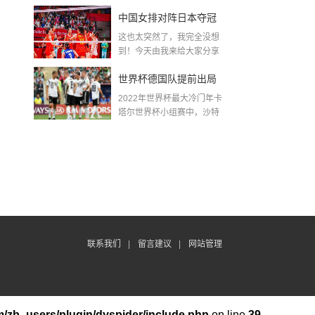
金球奖〖梅老七什么梗...
中国女排对阵日本夺冠
这也太突然了，我完全没想
了吗〖中国女排3 0复仇
到！今天由我来给大家分享
一些关于中国女排对阵...
日本夺冠是哪一年〗
世界杯德国队提前出局
2022年世界杯最大冷门年卡
吗,2018年世界杯德国战
塔尔世界杯小组赛中，沙特
队2...
绩
联系我们
|
留言建议
|
网站管理
/zb_users/plugin/dyspider/include.php
on line
39