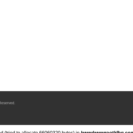
Reserved.
 (tried to allocate 66060320 bytes) in
/www/wwwroot/rlbq.com