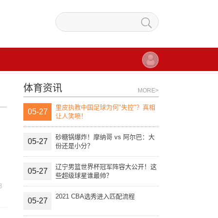
体育资讯
MORE>
里皮执教中国足球为何"失控"？真相
05-27
让人笑喷！
砂糖锅爆炸！摩纳哥 vs 阿尔巴：大
05-27
份还是小分？
辽宁男篮世界杯冠军阵容大公开！这
05-27
些超级球星谁最帅？
3
2021 CBA选秀进入匹配流程
05-27