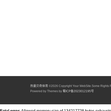
热量贝奇体育
©
2026 Copyright Your WebSite.Some Rights 
Powered by Themes by
蜀ICP备2023012195号
Fatal error
: Allowed memory size of 134217728 bytes exhausted