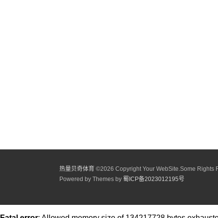
热量贝奇体育
©
2026 Copyright Your WebSite.Some Rights 
Powered by Themes by
蜀ICP备2023012195号
Fatal error
: Allowed memory size of 134217728 bytes exhausted