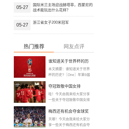
国际米兰主场迎战赫塔菲，西蒙尼的
05-27
战术能玩出什么花样？
浙江省女子200米冠军
05-27
热门推荐
网友点评
谁知道关于世界杯的历
本文摘要：谁知道关于世界
史 「十二月四号世界杯
杯的历史?〖One〗年第9届
世界杯赛—主办...
比赛时间」
夺冠致敬中国女排
哇！今天由我来给大家分享
〖2020关于电影 夺冠 观
一些关于夺冠致敬中国女排
〖2020关于电影...
后感心得体会范文精选5
梅西还有机会夺金球奖
篇〗
天哪！今天由我来给大家分
〖梅老七什么梗〗
享一些关于梅西还有机会夺