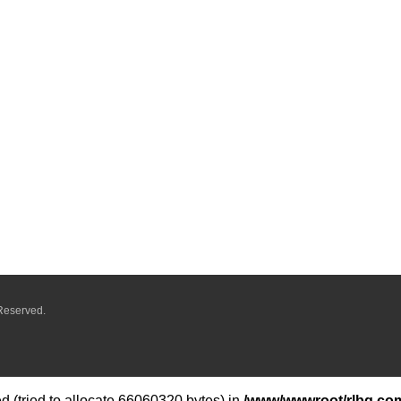
Reserved.
 (tried to allocate 66060320 bytes) in
/www/wwwroot/rlbq.com