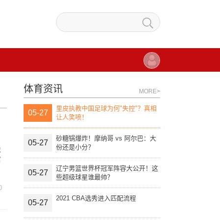
体育资讯
MORE>
里皮执教中国足球为何"失控"？真相
05-27
让人笑喷！
砂糖锅爆炸！摩纳哥 vs 阿尔巴：大
05-27
份还是小分？
戏
富
辽宁男篮世界杯冠军阵容大公开！这
05-27
些超级球星谁最帅？
0
2021 CBA选秀进入匹配流程
05-27