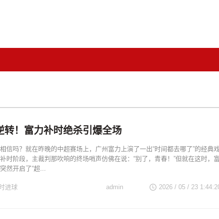
逆转！富力补时绝杀引爆全场
相信吗？就在昨晚的中超赛场上，广州富力上演了一出“时间都去哪了”的经典
补时阶段，主裁判那吹响的终场哨声仿佛在说：“别了，青春！”但就在这时，
然开启了“超...
时进球
admin
2026 / 05 / 23 1:44:2