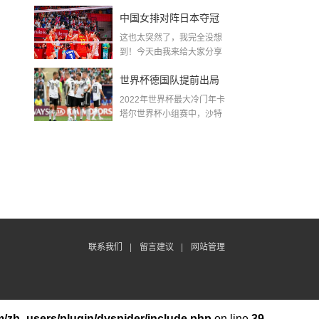
金球奖〖梅老七什么梗...
中国女排对阵日本夺冠
这也太突然了，我完全没想
了吗〖中国女排3 0复仇
到！今天由我来给大家分享
一些关于中国女排对阵...
日本夺冠是哪一年〗
世界杯德国队提前出局
2022年世界杯最大冷门年卡
吗,2018年世界杯德国战
塔尔世界杯小组赛中，沙特
队2...
绩
联系我们
|
留言建议
|
网站管理
/zb_users/plugin/dyspider/include.php
on line
39