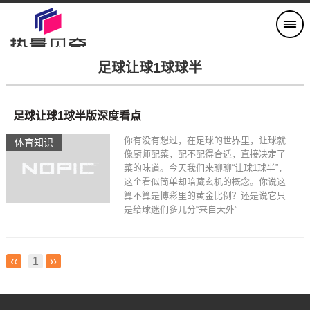
足球让球1球球半
足球让球1球半版深度看点
你有没有想过，在足球的世界里，让球就
体育知识
像厨师配菜，配不配得合适，直接决定了
菜的味道。今天我们来聊聊“让球1球半”，
这个看似简单却暗藏玄机的概念。你说这
算不算是博彩里的黄金比例？还是说它只
是给球迷们多几分“来自天外”...
‹‹
1
››