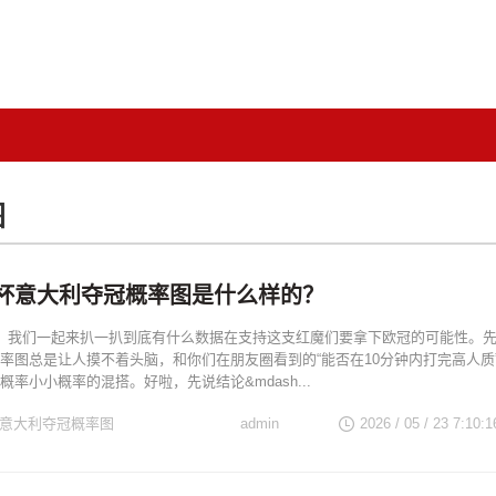
图
欧洲杯意大利夺冠概率图是什么样的？
ll，我们一起来扒一扒到底有什么数据在支持这支红魔们要拿下欧冠的可能性。
率图总是让人摸不着头脑，和你们在朋友圈看到的“能否在10分钟内打完高人质
率小小概率的混搭。好啦，先说结论&mdash...
洲杯意大利夺冠概率图
admin
2026 / 05 / 23 7:10:1