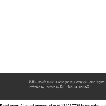
热量贝奇体育
©
2026 Copyright Your WebSite.Some Rights 
Powered by Themes by
蜀ICP备2023012195号
Fatal error
: Allowed memory size of 134217728 bytes exhausted