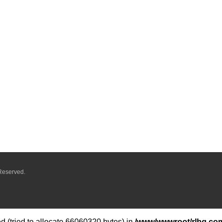
Reserved.
 (tried to allocate 66060320 bytes) in
/www/wwwroot/rlbq.com