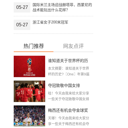
国际米兰主场迎战赫塔菲，西蒙尼的
05-27
战术能玩出什么花样？
浙江省女子200米冠军
05-27
热门推荐
网友点评
谁知道关于世界杯的历
本文摘要：谁知道关于世界
史 「十二月四号世界杯
杯的历史?〖One〗年第9届
世界杯赛—主办...
比赛时间」
夺冠致敬中国女排
哇！今天由我来给大家分享
〖2020关于电影 夺冠 观
一些关于夺冠致敬中国女排
〖2020关于电影...
后感心得体会范文精选5
梅西还有机会夺金球奖
篇〗
天哪！今天由我来给大家分
〖梅老七什么梗〗
享一些关于梅西还有机会夺