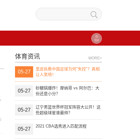
体育资讯
MORE>
里皮执教中国足球为何"失控"？真相
05-27
让人笑喷！
砂糖锅爆炸！摩纳哥 vs 阿尔巴：大
05-27
份还是小分？
先
”
辽宁男篮世界杯冠军阵容大公开！这
05-27
些超级球星谁最帅？
6
2021 CBA选秀进入匹配流程
05-27