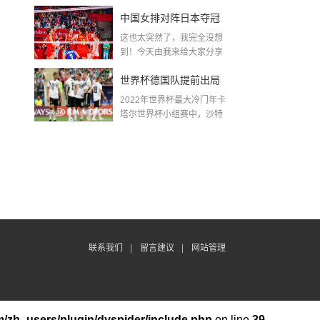
金球奖〖梅老七什么梗...
中国女排对阵日本夺冠
这也太突然了，我完全没想
了吗〖中国女排3 0复仇
到！今天由我来给大家分享
一些关于中国女排对阵...
日本夺冠是哪一年〗
世界杯德国队提前出局
2022年世界杯最大冷门年卡
吗,2018年世界杯德国战
塔尔世界杯小组赛中，沙特
队2...
绩
联系我们
|
留言建议
|
网站管理
/zb_users/plugin/dyspider/include.php
on line
39