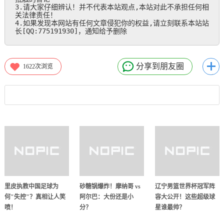
3.请大家仔细辨认！并不代表本站观点,本站对此不承担任何相
关法律责任！

4.如果发现本网站有任何文章侵犯你的权益,请立刻联系本站站
长[QQ:775191930]，通知给予删除
分享到朋友圈
1622
次浏览
里皮执教中国足球为
砂糖锅爆炸！摩纳哥 vs
辽宁男篮世界杯冠军阵
何"失控"？真相让人笑
阿尔巴：大份还是小
容大公开！这些超级球
喷！
分？
星谁最帅？