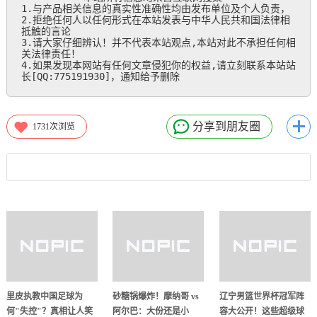
1.与产品相关信息的真实性准确性均由发布单位及个人负责，

2.拒绝任何人以任何形式在本站发表与中华人民共和国法律相
抵触的言论

3.请大家仔细辨认！并不代表本站观点,本站对此不承担任何相
关法律责任！

4.如果发现本网站有任何文章侵犯你的权益,请立刻联系本站站
长[QQ:775191930]，通知给予删除
分享到朋友圈
1731
次浏览
里皮执教中国足球为
砂糖锅爆炸！摩纳哥 vs
辽宁男篮世界杯冠军阵
何"失控"？真相让人笑
阿尔巴：大份还是小
容大公开！这些超级球