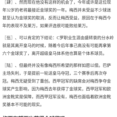
〖肆〗、然而现在他没有这样的机会了，今年或许是这位现
年32岁的老将最接近金球奖的一年。梅西并未受益不少球迷
甚至认为金球奖的取消，反而让梅西受益，原因在于梅西今
年的表现不及莱万，如果评选很可能败给莱万。
〖伍〗、可以肯定的下结论：C罗职业生涯由盛转衰的分水岭
就是其离开皇马的时候，随着今后年事己高没有可能再拿第
六个金球奖了，离开超级皇马体系他也算是个体系球员。
〖陆〗、但最终并没有像梅西所希望的那样如愿以偿。巴萨
主场失利，于是提前一轮送皇马夺冠，三个赛季后再次夺
冠。梅西无疑受到了重创。西甲冠军的缺席会对梅西争夺金
球奖产生影响，因为梅西去年获得了金球奖，西甲冠军和欧
洲金靴奖是保障，而西甲冠军没有，梅西也面临着欧洲金靴
奖基本不可能的现实。