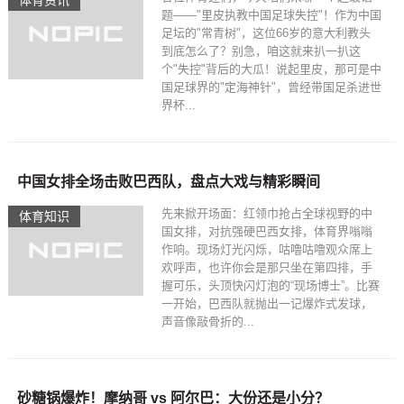
体育资讯
题——"里皮执教中国足球失控"！作为中国
足坛的"常青树"，这位66岁的意大利教头
到底怎么了？别急，咱这就来扒一扒这
个"失控"背后的大瓜！说起里皮，那可是中
国足球界的"定海神针"，曾经带国足杀进世
界杯...
中国女排全场击败巴西队，盘点大戏与精彩瞬间
先来掀开场面：红领巾抢占全球视野的中
体育知识
国女排，对抗强硬巴西女排，体育界嗡嗡
作响。现场灯光闪烁，咕噜咕噜观众席上
欢呼声，也许你会是那只坐在第四排，手
握可乐，头顶快闪灯泡的“现场博士”。比赛
一开始，巴西队就抛出一记爆炸式发球，
声音像敲骨折的...
砂糖锅爆炸！摩纳哥 vs 阿尔巴：大份还是小分？