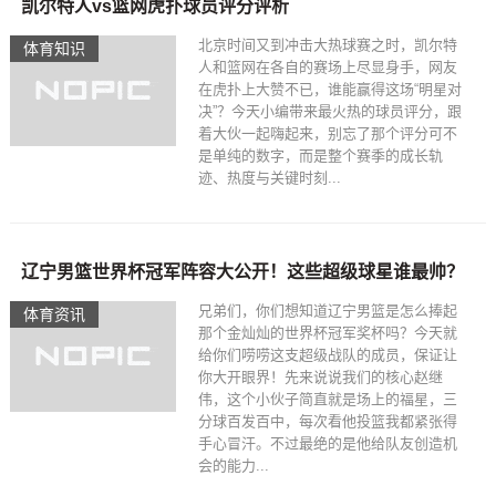
凯尔特人vs篮网虎扑球员评分评析
北京时间又到冲击大热球赛之时，凯尔特
体育知识
人和篮网在各自的赛场上尽显身手，网友
在虎扑上大赞不已，谁能赢得这场“明星对
决”？今天小编带来最火热的球员评分，跟
着大伙一起嗨起来，别忘了那个评分可不
是单纯的数字，而是整个赛季的成长轨
迹、热度与关键时刻...
辽宁男篮世界杯冠军阵容大公开！这些超级球星谁最帅？
兄弟们，你们想知道辽宁男篮是怎么捧起
体育资讯
那个金灿灿的世界杯冠军奖杯吗？今天就
给你们唠唠这支超级战队的成员，保证让
你大开眼界！先来说说我们的核心赵继
伟，这个小伙子简直就是场上的福星，三
分球百发百中，每次看他投篮我都紧张得
手心冒汗。不过最绝的是他给队友创造机
会的能力...