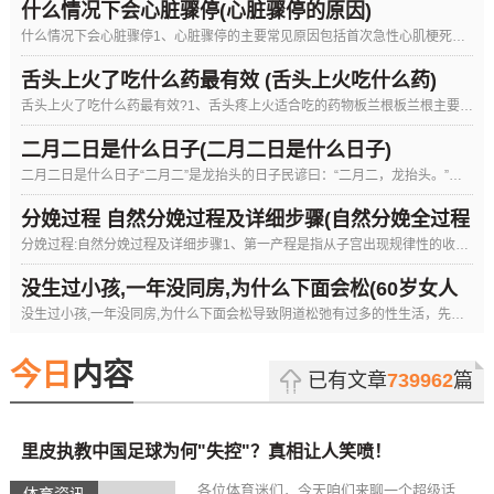
什么情况下会心脏骤停(心脏骤停的原因)
什么情况下会心脏骤停1、心脏骤停的主要常见原因包括首次急性心肌梗死，严重高钾血症或低钾血症等电解质紊乱引起的
舌头上火了吃什么药最有效 (舌头上火吃什么药)
舌头上火了吃什么药最有效?1、舌头疼上火适合吃的药物板兰根板兰根主要治疗急性扁桃体炎、流行性感冒、咽喉
二月二日是什么日子(二月二日是什么日子)
二月二日是什么日子“二月二”是龙抬头的日子民谚曰：“二月二，龙抬头。”农历二月初二前后是廿四节气之一的惊蛰
火箭队今天与太阳比赛,怎样看待火箭与太阳比赛时的冲突?
分娩过程 自然分娩过程及详细步骤(自然分娩全过程
分娩过程:自然分娩过程及详细步骤1、第一产程是指从子宫出现规律性的收缩开始，直到子宫口全开为止，是分娩最长的
视频的简单介绍)
没生过小孩,一年没同房,为什么下面会松(60岁女人
没生过小孩,一年没同房,为什么下面会松导致阴道松弛有过多的性生活，先天阴道宽阔，生育后恢复不良，及憋大小便等
下面会很松吗)
今日
内容
已有文章
739962
篇
里皮执教中国足球为何"失控"？真相让人笑喷！
各位体育迷们，今天咱们来聊一个超级话