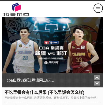
cba山西vs浙江腾讯网,16天内完成双杀,山西男篮赢球不靠运气,“缺脑”残阵专克浙江
不吃早餐会有什么后果 (不吃早饭会怎么样)
不吃早餐会有什么后果?危害消化系统。正常情况下，头天晚上吃的食物经过六小左右就从胃里排空进入肠道。第二天若不