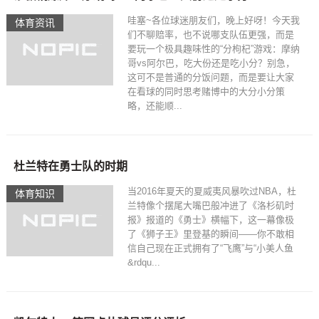
哇塞~各位球迷朋友们，晚上好呀！今天我
体育资讯
们不聊赔率，也不说哪支队伍更强，而是
要玩一个极具趣味性的“分枸杞”游戏：摩纳
哥vs阿尔巴，吃大份还是吃小分？别急，
这可不是普通的分饭问题，而是要让大家
在看球的同时思考赌博中的大分小分策
略，还能顺...
杜兰特在勇士队的时期
当2016年夏天的夏威夷风暴吹过NBA，杜
体育知识
兰特像个摆尾大嘴巴般冲进了《洛杉矶时
报》报道的《勇士》横幅下，这一幕像极
了《狮子王》里登基的瞬间——你不敢相
信自己现在正式拥有了“飞鹰”与“小美人鱼
&rdqu...