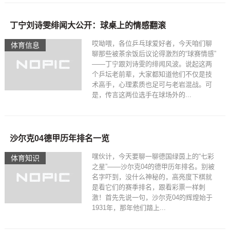
丁宁刘诗雯绯闻大公开：球桌上的情感翻滚
哎呦喂，各位乒乓球爱好者，今天咱们聊
体育信息
聊那些被茶余饭后议论得激烈的“球赛情感”
——丁宁跟刘诗雯的绯闻风波。说起这两
个乒坛老前辈，大家都知道他们不仅是技
术高手，心理素质也足可与老岩混战。可
是，传言这两位选手在球场外的...
沙尔克04德甲历年排名一览
嘿伙计，今天要聊一聊德国绿茵上的“七彩
体育知识
之星”——沙尔克04的德甲历年排名。别被
名字吓到，没什么神秘的，高亮度下棋就
是看它们的赛季排名，跟看彩票一样刺
激！首先先说一句，沙尔克04的辉煌始于
1931年，那年他们踏上...