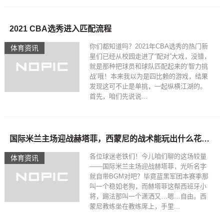
2021 CBA选秀进入匹配流程
你们都知道吗？2021年CBA选秀的热门新
体育资讯
星们已经从校园走进了“配对”大戏，没错，
就是那种把球员和球队匹配起来的‘智力挑
战’哦！本来我以为是四比赖的游戏，结果
发现这可不止是单挑，一起纵横江湖的。
首先，咱们先说说...
国际米兰主场迎战赫塔菲，西蒙尼的战术能玩出什么花样？
各位球迷老铁们！今儿咱们聊的这场较量
体育资讯
——国际米兰主场迎战赫塔菲，光听名字
就自带BGM对吧？毕竟蓝黑军团本赛季那
叫一个稳如老狗，而赫塔菲这帮西班牙小
将，踢法那叫一个潇洒又…嗯…自由。西
蒙尼教练坐在教练席上，手里...