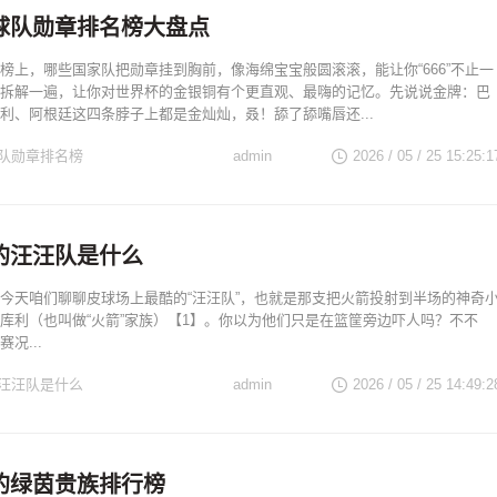
球队勋章排名榜大盘点
榜上，哪些国家队把勋章挂到胸前，像海绵宝宝般圆滚滚，能让你“666”不止一
拆解一遍，让你对世界杯的金银铜有个更直观、最嗨的记忆。先说说金牌：巴
利、阿根廷这四条脖子上都是金灿灿，叒！舔了舔嘴唇还...
队勋章排名榜
admin
2026 / 05 / 25 15:25:1
的汪汪队是什么
今天咱们聊聊皮球场上最酷的“汪汪队”，也就是那支把火箭投射到半场的神奇
库利（也叫做“火箭”家族）【1】。你以为他们只是在篮筐旁边吓人吗？不不
况...
汪汪队是什么
admin
2026 / 05 / 25 14:49:2
的绿茵贵族排行榜