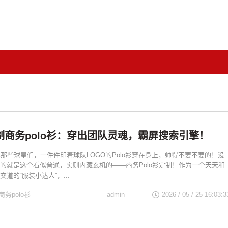
制商务polo衫：穿出团队灵魂，霸屏搜索引擎！
A那些球星们，一件件印着球队LOGO的Polo衫穿在身上，帅得不要不要的！没
的就是这个看似普通，实则内藏玄机的——商务Polo衫定制！作为一个天天和
道的“服装小达人”，...
务polo衫
admin
2026 / 05 / 25 16:03:3