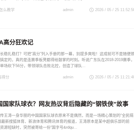
怎么教学
admin
2026 / 05 / 25 11:52:5
BA高分狂欢记
长稳扎稳打？可把“高分”列入手册的那一幕，别提多爽啦！这成就可不是随便
搞定的，真的是连赛季板凳都得给鼓掌的时刻。听说广东队在2018-2019赛季
单场砍下56分，带领球队击败北控，创造了球队...
高得分
admin
2026 / 05 / 25 11:21:4
国国家队球衣？网友热议背后隐藏的“钢铁侠”故事
传王涛一身华丽的中国国家队球衣原来不是偶然，而是一场精心策划的“全民隔
据最新搜狐体育、新浪体育和腾讯体育的报道，王涛原本是某中超俱乐部的前
源短缺时，突然被寄给一份“国字号&rdqu...