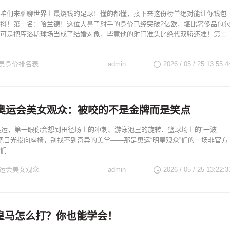
咱们来聊聊世界上最烧钱的足球！懂的都懂，接下来这份榜单绝对能让你钱包
抖！第一名：哈兰德！这位大鼻子射手的身价已经突破2亿欧，堪比奢侈品包
可是把库洛斯球场当成了结婚对象，毕竟他的射门准头比绝代双骄还准！第二
员身价排名表
admin
2026 / 05 / 25 13:55:4
京奥运会美女观众：被咬的不是金牌而是笑点
京奥运，第一眼你会想到田径场上的冲刺、游泳池里的旋转、篮球场上的“一波
果把目光投向座椅，别找不到奇异的美学——那是奥运“明星观众”们的一场非官方
...
奥运会美女观众
admin
2026 / 05 / 25 13:22:3
皇马怎么打？你也能学会！