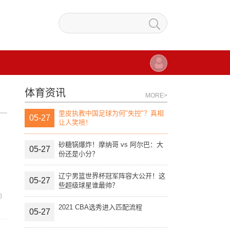
体育资讯
MORE>
里皮执教中国足球为何"失控"？真相
05-27
让人笑喷！
砂糖锅爆炸！摩纳哥 vs 阿尔巴：大
05-27
份还是小分？
辽宁男篮世界杯冠军阵容大公开！这
05-27
些超级球星谁最帅？
3
2021 CBA选秀进入匹配流程
05-27