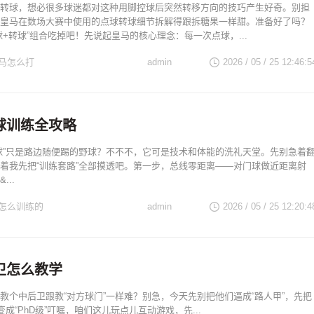
转球，想必很多球迷都对这种用脚控球后突然转移方向的技巧产生好奇。别担
皇马在数场大赛中使用的点球转球细节拆解得跟拆糖果一样甜。准备好了吗？
球+转球”组合吃掉吧！先说起皇马的核心理念：每一次点球，...
马怎么打
admin
2026 / 05 / 25 12:46:5
球训练全攻略
球”只是路边随便踢的野球？不不不，它可是技术和体能的洗礼天堂。先别急着
着我先把“训练套路”全部摸透吧。第一步，总线零距离——对门球做近距离射
...
怎么训练的
admin
2026 / 05 / 25 12:20:4
卫怎么教学
教个中后卫跟教“对方球门”一样难？别急，今天先别把他们逼成“路人甲”，先把
变成“PhD级”叮嘱，咱们这儿玩点儿互动游戏，先...