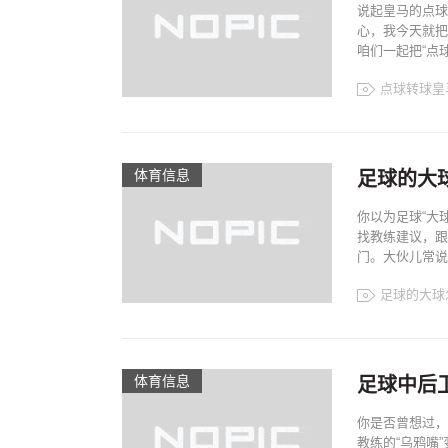
说起皇马的点球
心，我今天就把
咱们一起把“点
点球转球皇
体育信息
足球的大
你以为足球“大
找教练建议，跟
门。大伙儿常说&
足球的大球
体育信息
足球中后
你是否曾想过，
教练的“乌鸦嘴”