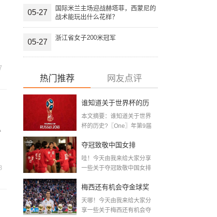
国际米兰主场迎战赫塔菲，西蒙尼的
05-27
战术能玩出什么花样？
浙江省女子200米冠军
05-27
7
热门推荐
网友点评
谁知道关于世界杯的历
本文摘要：谁知道关于世界
史 「十二月四号世界杯
杯的历史?〖One〗年第9届
小
世界杯赛—主办...
比赛时间」
夺冠致敬中国女排
哇！今天由我来给大家分享
〖2020关于电影 夺冠 观
8
一些关于夺冠致敬中国女排
〖2020关于电影...
后感心得体会范文精选5
梅西还有机会夺金球奖
篇〗
天哪！今天由我来给大家分
〖梅老七什么梗〗
享一些关于梅西还有机会夺