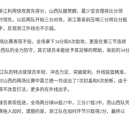
浙江利用快攻首先得分，山西队滕贺麒，葛少宝合理将比分领
占时领先，以后两队开始三分对攻，浙江靠吴前压哨三分将比分扳
手，反观浙江外线也不示弱。
本场比赛表现不俗，全场拿下34分和8次助攻，更是在第三节连续
西队的全力防守，其它球员未能给予其足够的帮助，吴前的34
浙江队的特点是球员年轻、冲击力足、突破犀利、外线投篮精准，
对山西的两场比赛中莫兰德一共送出了7次封盖和8次抢断，由于
得不改变打法，更多的在外线出手。
员表现低迷，全场两分球60投27中，三分27投2中，而山西队
赛拖入加时，遗憾的是，浙江队在加时环节只取得2分，最终以