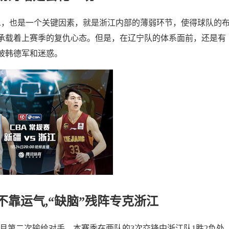
二，也是一个关键因素，就是浙江内部的薄弱环节，使得球队的
承载着上赛季的复仇心态。但是，在辽宁队的体系面前，还是有
被韩德军和迷惑。
不靠运气,“缺脑”残阵专克浙江
本月第二次输给对手，本赛季在两队的3次交锋中浙江队1胜2负处