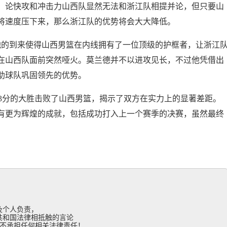
队。论快攻和冲击力山西队显然无法和浙江队相提并论，但只要山
将速度压下来，那么浙江队的优势将会大大降低。
他的到来使得山西男篮在内线拥有了一位顶级的护框者，让浙江
在山西队面前突然哑火。莫兰德并不以进攻见长，不过他凭借出
助球队巩固领先的优势。
33分的大胜击败了山西男篮，揭示了双方在实力上的显著差距。
有更为辉煌的成就，包括成功打入上一个赛季的决赛，虽然最终
个人负责，

和国法律相抵触的言论

不承担任何相关法律责任！
