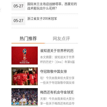
国际米兰主场迎战赫塔菲，西蒙尼的
05-27
战术能玩出什么花样？
布
浙江省女子200米冠军
05-27
热门推荐
网友点评
谁知道关于世界杯的历
本文摘要：谁知道关于世界
史 「十二月四号世界杯
杯的历史?〖One〗年第9届
世界杯赛—主办...
比赛时间」
夺冠致敬中国女排
哇！今天由我来给大家分享
〖2020关于电影 夺冠 观
一些关于夺冠致敬中国女排
〖2020关于电影...
后感心得体会范文精选5
梅西还有机会夺金球奖
篇〗
天哪！今天由我来给大家分
〖梅老七什么梗〗
享一些关于梅西还有机会夺