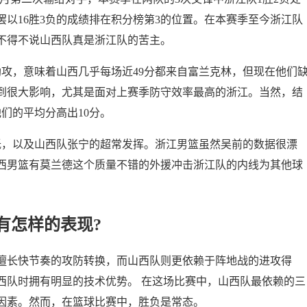
罢以16胜3负的成绩排在积分榜第3的位置。在本赛季至今浙江队
不得不说山西队真是浙江队的苦主。
0助攻，意味着山西几乎每场近49分都来自富兰克林，但现在他们
到很大影响，尤其是面对上赛季防守效率最高的浙江。当然，结
们的平均分高出10分。
低，以及山西队张宁的超常发挥。浙江男篮虽然吴前的数据很漂
西男篮有莫兰德这个质量不错的外援冲击浙江队的内线为其他球
有怎样的表现?
擅长快节奏的攻防转换，而山西队则更依赖于阵地战的进攻得
西队时拥有明显的技术优势。 在这场比赛中，山西队最依赖的三
因素。然而，在篮球比赛中，胜负是常态。