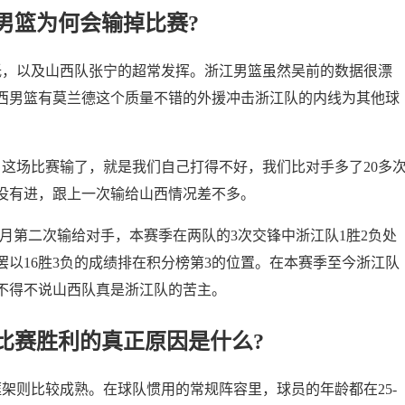
男篮为何会输掉比赛?
低，以及山西队张宁的超常发挥。浙江男篮虽然吴前的数据很漂
西男篮有莫兰德这个质量不错的外援冲击浙江队的内线为其他球
这场比赛输了，就是我们自己打得不好，我们比对手多了20多
没有进，跟上一次输给山西情况差不多。
本月第二次输给对手，本赛季在两队的3次交锋中浙江队1胜2负处
罢以16胜3负的成绩排在积分榜第3的位置。在本赛季至今浙江队
不得不说山西队真是浙江队的苦主。
比赛胜利的真正原因是什么?
架则比较成熟。在球队惯用的常规阵容里，球员的年龄都在25-