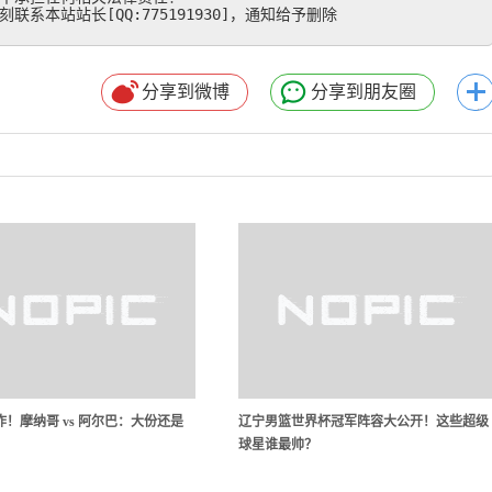
系本站站长[QQ:775191930]，通知给予删除
分享到微博
分享到朋友圈
！摩纳哥 vs 阿尔巴：大份还是
辽宁男篮世界杯冠军阵容大公开！这些超级
球星谁最帅？