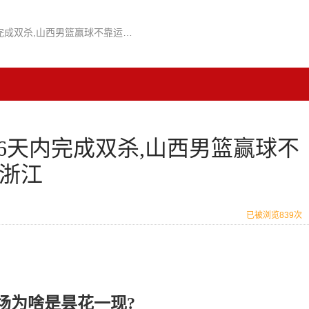
cba山西vs浙江腾讯网,16天内完成双杀,山西男篮赢球不靠运气,“缺脑”残阵专克浙江
,16天内完成双杀,山西男篮赢球不
克浙江
已被浏览839次
场为啥是昙花一现?