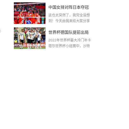
金球奖〖梅老七什么梗...
中国女排对阵日本夺冠
这也太突然了，我完全没想
了吗〖中国女排3 0复仇
到！今天由我来给大家分享
一些关于中国女排对阵...
日本夺冠是哪一年〗
缺
世界杯德国队提前出局
2022年世界杯最大冷门年卡
吗,2018年世界杯德国战
塔尔世界杯小组赛中，沙特
队2...
绩