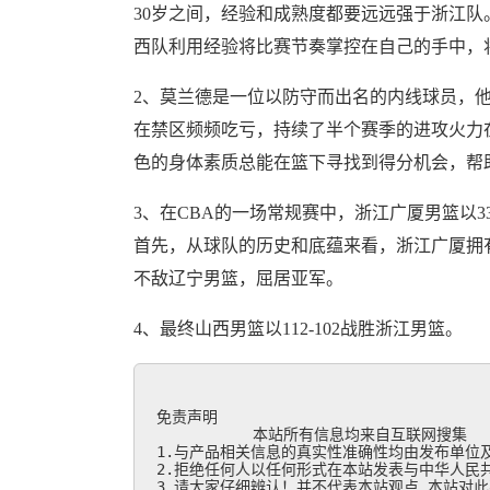
30岁之间，经验和成熟度都要远远强于浙江
西队利用经验将比赛节奏掌控在自己的手中，
2、莫兰德是一位以防守而出名的内线球员，
在禁区频频吃亏，持续了半个赛季的进攻火力
色的身体素质总能在篮下寻找到得分机会，帮
3、在CBA的一场常规赛中，浙江广厦男篮以
首先，从球队的历史和底蕴来看，浙江广厦拥
不敌辽宁男篮，屈居亚军。
4、最终山西男篮以112-102战胜浙江男篮。
免责声明

           本站所有信息均来自互联网搜集

1.与产品相关信息的真实性准确性均由发布单位及
2.拒绝任何人以任何形式在本站发表与中华人民共
3.请大家仔细辨认！并不代表本站观点,本站对此