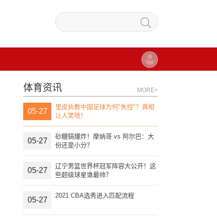
体育资讯
MORE>
里皮执教中国足球为何"失控"？真相
05-27
让人笑喷！
砂糖锅爆炸！摩纳哥 vs 阿尔巴：大
05-27
份还是小分？
辽宁男篮世界杯冠军阵容大公开！这
05-27
些超级球星谁最帅？
2021 CBA选秀进入匹配流程
05-27