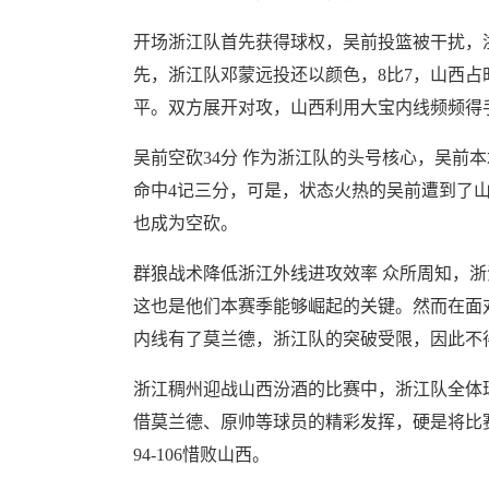
开场浙江队首先获得球权，吴前投篮被干扰，
先，浙江队邓蒙远投还以颜色，8比7，山西
平。双方展开对攻，山西利用大宝内线频频得
吴前空砍34分 作为浙江队的头号核心，吴前
命中4记三分，可是，状态火热的吴前遭到了山
也成为空砍。
群狼战术降低浙江外线进攻效率 众所周知，
这也是他们本赛季能够崛起的关键。然而在面
内线有了莫兰德，浙江队的突破受限，因此不
浙江稠州迎战山西汾酒的比赛中，浙江队全体球
借莫兰德、原帅等球员的精彩发挥，硬是将比
94-106惜败山西。