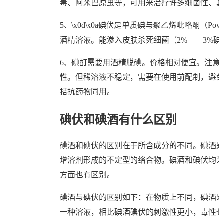
毒、阿米巴原虫等，可用来治疗许多细菌性、
5、\x0d\x0a碘伏是单质碘与聚乙烯吡咯酮（Po
酒精溶液。能渗入皮肤杀死细菌（2%——3%
6、碘酊需要用酒精脱碘。价格相对便宜。注
性。但稀溶液不稳定，需要在使用前配制，避
拮抗药物同用。
碘伏和碘酒有什么区别
碘酒和碘伏的区别在于所含成分的不同。碘酒
增溶剂形成的不定型的络合物。碘酒和碘伏均
方面也有区别。
碘酒与碘伏的区别如下：在物质上不同，碘酒
一种溶液，相比碘酒碘伏的刺激性更小，毒性