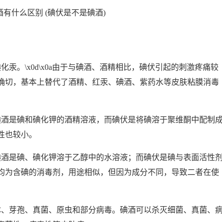
汞。\x0d\x0a由于与碘酒、酒精相比，碘伏引起的刺激疼痛较
确切，基本上替代了酒精、红汞、碘酒、紫药水等皮肤粘膜消毒
碘酒是碘和碘化钾的酒精溶液，而碘伏是将碘溶于聚维酮中配制
性也较小。
碘酒是碘、碘化钾溶于乙醇中的水溶液；而碘伏是碘与表面活性
均为含碘的消毒剂，用途相似，但因为成分不同，导致二者在使
体、芽孢、真菌、原虫和部分病毒。碘酒可以杀灭细菌、真菌、