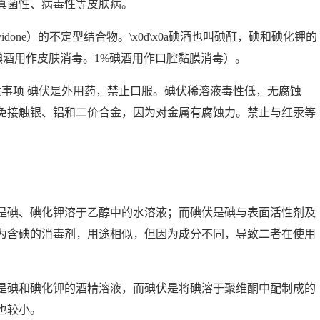
真菌性、病毒性等皮肤病。
vidone）的不定型结合物。\x0d\x0a碘酒也叫碘酊，碘和碘化钾的
碘酒用作皮肤消毒。1%碘酒用作口腔黏膜消毒）。
意事项 碘伏是外用药，禁止口服。碘伏稀溶液毒性低，无腐蚀
免接触银、铝和二价合金，因为对金属有腐蚀力。禁止与红汞等
是碘、碘化钾溶于乙醇中的水溶液；而碘伏是碘与表面活性剂及
为含碘的消毒剂，用途相似，但因为成分不同，导致二者在使用
是碘和碘化钾的酒精溶液，而碘伏是将碘溶于聚维酮中配制成的
也较小。