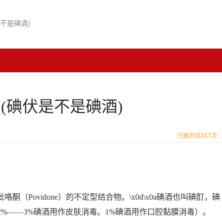
不是碘酒)
(碘伏是不是碘酒)
已被浏览347次
咯酮（Povidone）的不定型结合物。\x0d\x0a碘酒也叫碘酊，碘
%——3%碘酒用作皮肤消毒。1%碘酒用作口腔黏膜消毒）。