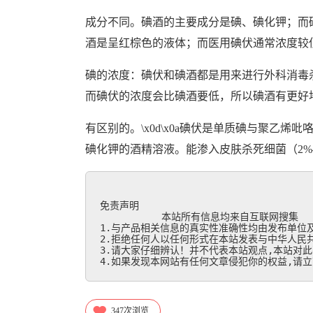
成分不同。碘酒的主要成分是碘、碘化钾；而
酒是呈红棕色的液体；而医用碘伏通常浓度较
碘的浓度：碘伏和碘酒都是用来进行外科消毒
而碘伏的浓度会比碘酒要低，所以碘酒有更好
有区别的。\x0d\x0a碘伏是单质碘与聚乙烯吡咯酮
碘化钾的酒精溶液。能渗入皮肤杀死细菌（2%
免责声明

           本站所有信息均来自互联网搜集

1.与产品相关信息的真实性准确性均由发布单位及
2.拒绝任何人以任何形式在本站发表与中华人民共
3.请大家仔细辨认！并不代表本站观点,本站对此
4.如果发现本网站有任何文章侵犯你的权益,请立刻联
347
次浏览