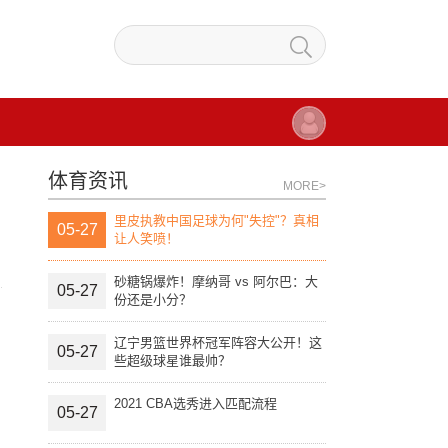
体育资讯
MORE>
里皮执教中国足球为何"失控"？真相
05-27
让人笑喷！
砂糖锅爆炸！摩纳哥 vs 阿尔巴：大
05-27
份还是小分？
辽宁男篮世界杯冠军阵容大公开！这
05-27
些超级球星谁最帅？
2021 CBA选秀进入匹配流程
05-27