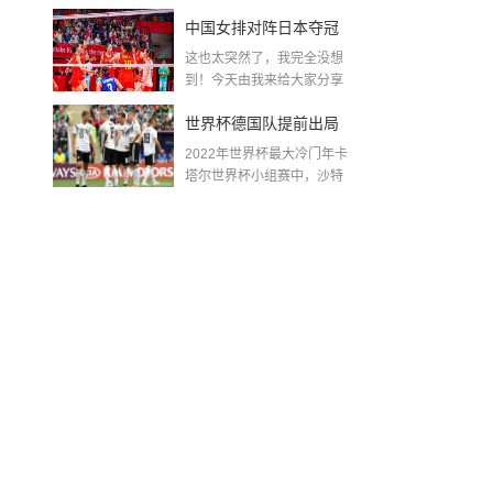
金球奖〖梅老七什么梗...
中国女排对阵日本夺冠
这也太突然了，我完全没想
了吗〖中国女排3 0复仇
到！今天由我来给大家分享
一些关于中国女排对阵...
日本夺冠是哪一年〗
世界杯德国队提前出局
2022年世界杯最大冷门年卡
吗,2018年世界杯德国战
塔尔世界杯小组赛中，沙特
队2...
绩