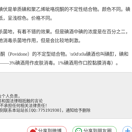
碘伏是单质碘和聚乙烯呲咯烷酮的不定性结合物。颜色不同。碘
低，呈浅棕色。价格不同。
杀菌地，有着不错的效果。但是碘酒中碘的浓度是在百分之二，
地消毒杀菌地作用，但是会比较地刺激。
（Povidone）的不定型结合物。\x0d\x0a碘酒也叫碘酊，碘和
——3%碘酒用作皮肤消毒。1%碘酒用作口腔黏膜消毒）。
个人负责，

和国法律相抵触的言论

不承担任何相关法律责任！

系本站站长[QQ:775191930]，通知给予删除
分享到微博
分享到朋友圈