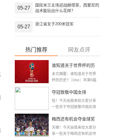
国际米兰主场迎战赫塔菲，西蒙尼的
05-27
战术能玩出什么花样？
浙江省女子200米冠军
05-27
热门推荐
网友点评
谁知道关于世界杯的历
成
本文摘要：谁知道关于世界
史 「十二月四号世界杯
杯的历史?〖One〗年第9届
世界杯赛—主办...
比赛时间」
夺冠致敬中国女排
剂
哇！今天由我来给大家分享
〖2020关于电影 夺冠 观
一些关于夺冠致敬中国女排
〖2020关于电影...
后感心得体会范文精选5
梅西还有机会夺金球奖
篇〗
天哪！今天由我来给大家分
〖梅老七什么梗〗
病
享一些关于梅西还有机会夺